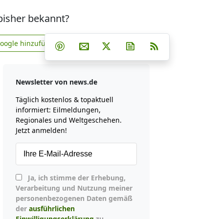
 bisher bekannt?
Teilen auf Facebook
Teilen auf Whatsapp
Teilen auf Telegram
Google hinzufügen
Teilen auf Pinterest
Per E-Mail teilen
Post auf X
Newsletter abonniere
RSS
news.de zu Google hinzufügen
Newsletter von news.de
Täglich kostenlos & topaktuell
informiert: Eilmeldungen,
Regionales und Weltgeschehen.
Jetzt anmelden!
Ja, ich stimme der Erhebung,
Verarbeitung und Nutzung meiner
personenbezogenen Daten gemäß
der
ausführlichen
Einwilligungserklärung
zu.