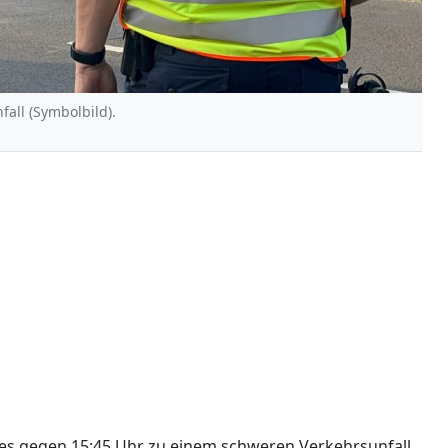
fall (Symbolbild).
 es gegen 15:45 Uhr zu einem schweren Verkehrsunfall