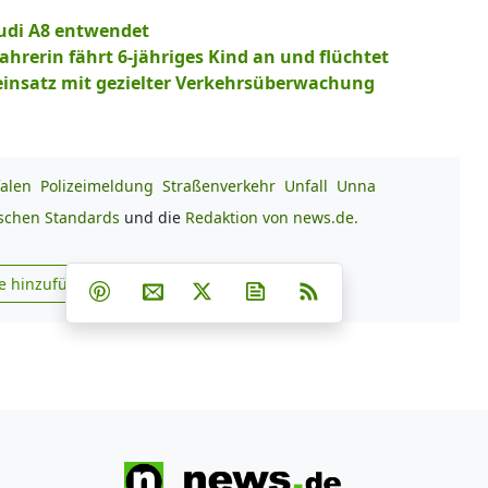
Audi A8 entwendet
ahrerin fährt 6-jähriges Kind an und flüchtet
einsatz mit gezielter Verkehrsüberwachung
alen
Polizeimeldung
Straßenverkehr
Unfall
Unna
ischen Standards
und die
Redaktion von news.de.
Teilen auf Facebook
Teilen auf Whatsapp
Teilen auf Telegram
e hinzufügen
Teilen auf Pinterest
Per E-Mail teilen
Post auf X
Newsletter abonnieren
RSS
s.de zu Google hinzufügen