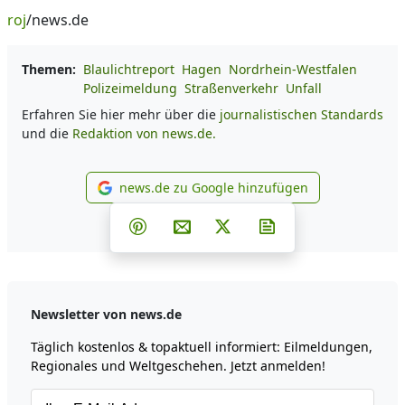
roj
/news.de
Themen:
Blaulichtreport
Hagen
Nordrhein-Westfalen
Polizeimeldung
Straßenverkehr
Unfall
Erfahren Sie hier mehr über die
journalistischen Standards
und die
Redaktion von news.de.
news.de zu Google hinzufügen
news.de zu Google hinzufüg
Teilen auf Facebook
Teilen auf Whatsapp
Teilen auf Telegram
Teilen auf Pinterest
Per E-Mail teilen
Post auf X
Newsletter abonni
Newsletter von news.de
Täglich kostenlos & topaktuell informiert: Eilmeldungen,
Regionales und Weltgeschehen. Jetzt anmelden!