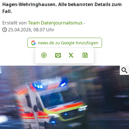
Hagen-Wehringhausen. Alle bekannten Details zum
Fall.
Erstellt von
Team Datenjournalismus
-
25.04.2026, 08.07
Uhr
news.de zu Google hinzufügen
news.de zu Google hinzufüg
Teilen auf Facebook
Teilen auf Whatsapp
Teilen auf Telegram
Teilen auf Pinterest
Per E-Mail teilen
Post auf X
Newsletter abonni