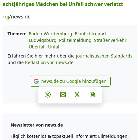
achtjähriges Mädchen bei Unfall schwer verletzt
roj
/news.de
Themen:
Baden-Württemberg
Blaulichtreport
Ludwigsburg
Polizeimeldung
Straßenverkehr
Überfall
Unfall
Erfahren Sie hier mehr über die
journalistischen Standards
und die
Redaktion von news.de.
news.de zu Google hinzufügen
news.de zu Google hinzufüg
Teilen auf Facebook
Teilen auf Whatsapp
Teilen auf Telegram
Teilen auf Pinterest
Per E-Mail teilen
Post auf X
Newsletter abonni
Newsletter von news.de
Täglich kostenlos & topaktuell informiert: Eilmeldungen,