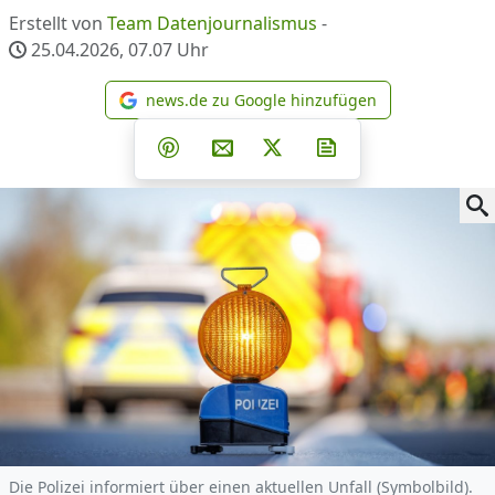
Erstellt von
Team Datenjournalismus
-
25.04.2026, 07.07
Uhr
news.de zu Google hinzufügen
news.de zu Google hinzufüg
Teilen auf Facebook
Teilen auf Whatsapp
Teilen auf Telegram
Teilen auf Pinterest
Per E-Mail teilen
Post auf X
Newsletter abonni
Die Polizei informiert über einen aktuellen Unfall (Symbolbild).