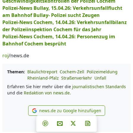
Geschwindigkeitskontrollen der Polizei Cochem
Polizei-News Bullay, 15.04.26: Verkehrsunfallflucht
am Bahnhof Bullay- Polizei sucht Zeugen
Polizei-News Cochem, 14.04.26: Verkehrsunfallbilanz
der Polizeiinspektion Cochem für das Jahr
Polizei-News Cochem, 14.04.26: Personenzug im
Bahnhof Cochem besprüht
roj
/news.de
Themen:
Blaulichtreport
Cochem-Zell
Polizeimeldung
Rheinland-Pfalz
Straßenverkehr
Unfall
Erfahren Sie hier mehr über die
journalistischen Standards
und die
Redaktion von news.de.
news.de zu Google hinzufügen
news.de zu Google hinzufüg
Teilen auf Facebook
Teilen auf Whatsapp
Teilen auf Telegram
Teilen auf Pinterest
Per E-Mail teilen
Post auf X
Newsletter abonni