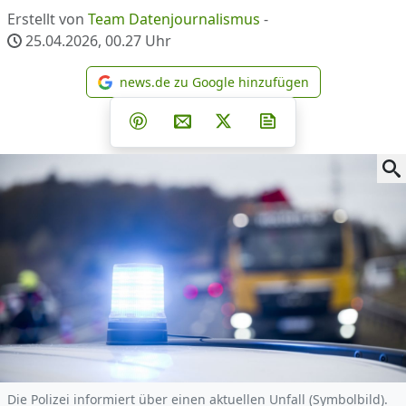
Erstellt von
Team Datenjournalismus
-
25.04.2026, 00.27
Uhr
news.de zu Google hinzufügen
news.de zu Google hinzufüg
Teilen auf Facebook
Teilen auf Whatsapp
Teilen auf Telegram
Teilen auf Pinterest
Per E-Mail teilen
Post auf X
Newsletter abonni
Die Polizei informiert über einen aktuellen Unfall (Symbolbild).