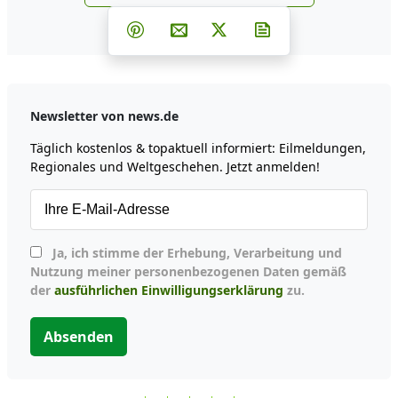
news.de zu Google hinzufüg
Teilen auf Facebook
Teilen auf Whatsapp
Teilen auf Telegram
Teilen auf Pinterest
Per E-Mail teilen
Post auf X
Newsletter abonni
Newsletter von news.de
Täglich kostenlos & topaktuell informiert: Eilmeldungen,
Regionales und Weltgeschehen. Jetzt anmelden!
Ja, ich stimme der Erhebung, Verarbeitung und
Nutzung meiner personenbezogenen Daten gemäß
der
ausführlichen Einwilligungserklärung
zu.
Absenden