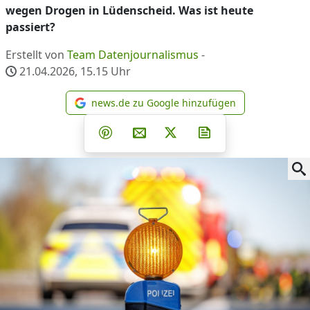
wegen Drogen in Lüdenscheid. Was ist heute
passiert?
Erstellt von
Team Datenjournalismus
-
21.04.2026, 15.15
Uhr
news.de zu Google hinzufügen
news.de zu Google hinzufüg
Teilen auf Facebook
Teilen auf Whatsapp
Teilen auf Telegram
Teilen auf Pinterest
Per E-Mail teilen
Post auf X
Newsletter abonni