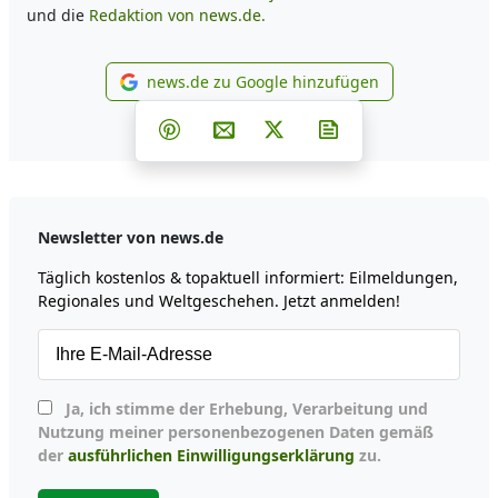
und die
Redaktion von news.de.
news.de zu Google hinzufügen
news.de zu Google hinzufüg
Teilen auf Facebook
Teilen auf Whatsapp
Teilen auf Telegram
Teilen auf Pinterest
Per E-Mail teilen
Post auf X
Newsletter abonni
Newsletter von news.de
Täglich kostenlos & topaktuell informiert: Eilmeldungen,
Regionales und Weltgeschehen. Jetzt anmelden!
Ja, ich stimme der Erhebung, Verarbeitung und
Nutzung meiner personenbezogenen Daten gemäß
der
ausführlichen Einwilligungserklärung
zu.