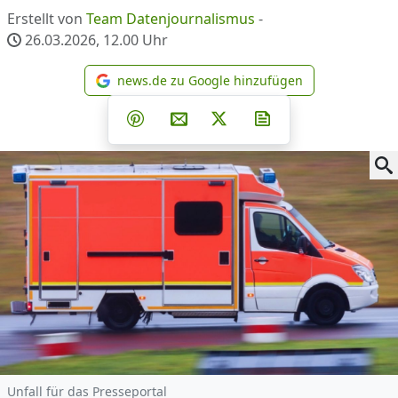
Erstellt von
Team Datenjournalismus
-
26.03.2026, 12.00
Uhr
news.de zu Google hinzufügen
news.de zu Google hinzufüg
Teilen auf Facebook
Teilen auf Whatsapp
Teilen auf Telegram
Teilen auf Pinterest
Per E-Mail teilen
Post auf X
Newsletter abonni
Unfall für das Presseportal