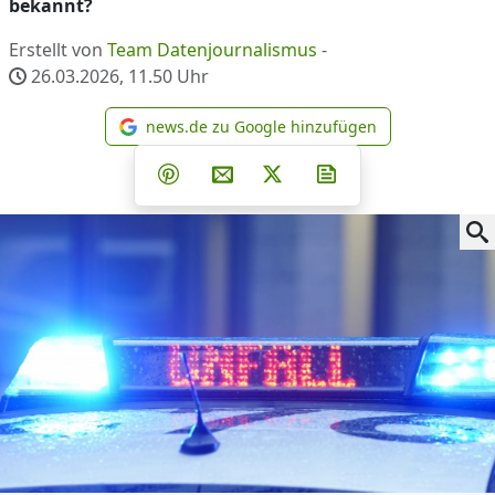
bekannt?
Erstellt von
Team Datenjournalismus
-
26.03.2026, 11.50
Uhr
news.de zu Google hinzufügen
news.de zu Google hinzufüg
Teilen auf Facebook
Teilen auf Whatsapp
Teilen auf Telegram
Teilen auf Pinterest
Per E-Mail teilen
Post auf X
Newsletter abonni