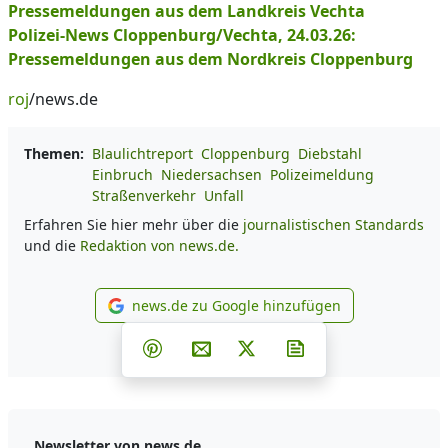
Pressemeldungen aus dem Landkreis Vechta
Polizei-News Cloppenburg/Vechta, 24.03.26:
Pressemeldungen aus dem Nordkreis Cloppenburg
roj
/news.de
Themen:
Blaulichtreport
Cloppenburg
Diebstahl
Einbruch
Niedersachsen
Polizeimeldung
Straßenverkehr
Unfall
Erfahren Sie hier mehr über die
journalistischen Standards
und die
Redaktion von news.de.
news.de zu Google hinzufügen
news.de zu Google hinzufüg
Teilen auf Facebook
Teilen auf Whatsapp
Teilen auf Telegram
Teilen auf Pinterest
Per E-Mail teilen
Post auf X
Newsletter abonni
Newsletter von news.de