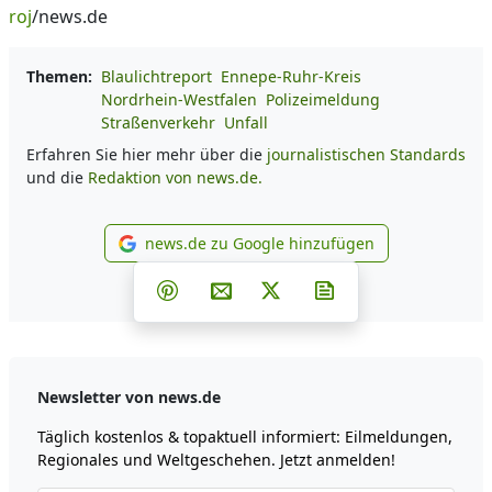
roj
/news.de
Themen:
Blaulichtreport
Ennepe-Ruhr-Kreis
Nordrhein-Westfalen
Polizeimeldung
Straßenverkehr
Unfall
Erfahren Sie hier mehr über die
journalistischen Standards
und die
Redaktion von news.de.
news.de zu Google hinzufügen
news.de zu Google hinzufüg
Teilen auf Facebook
Teilen auf Whatsapp
Teilen auf Telegram
Teilen auf Pinterest
Per E-Mail teilen
Post auf X
Newsletter abonni
Newsletter von news.de
Täglich kostenlos & topaktuell informiert: Eilmeldungen,
Regionales und Weltgeschehen. Jetzt anmelden!