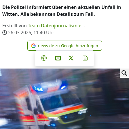
Die Polizei informiert über einen aktuellen Unfall in
Witten. Alle bekannten Details zum Fall.
Erstellt von
Team Datenjournalismus
-
26.03.2026, 11.40
Uhr
news.de zu Google hinzufügen
news.de zu Google hinzufüg
Teilen auf Facebook
Teilen auf Whatsapp
Teilen auf Telegram
Teilen auf Pinterest
Per E-Mail teilen
Post auf X
Newsletter abonni