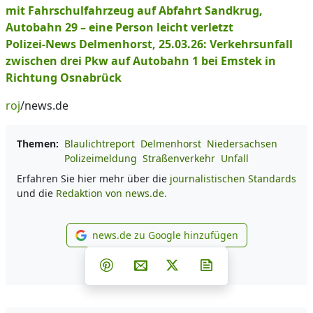
mit Fahrschulfahrzeug auf Abfahrt Sandkrug,
Autobahn 29 – eine Person leicht verletzt
Polizei-News Delmenhorst, 25.03.26: Verkehrsunfall
zwischen drei Pkw auf Autobahn 1 bei Emstek in
Richtung Osnabrück
roj
/news.de
Themen:
Blaulichtreport
Delmenhorst
Niedersachsen
Polizeimeldung
Straßenverkehr
Unfall
Erfahren Sie hier mehr über die
journalistischen Standards
und die
Redaktion von news.de.
news.de zu Google hinzufügen
news.de zu Google hinzufüg
Teilen auf Facebook
Teilen auf Whatsapp
Teilen auf Telegram
Teilen auf Pinterest
Per E-Mail teilen
Post auf X
Newsletter abonni