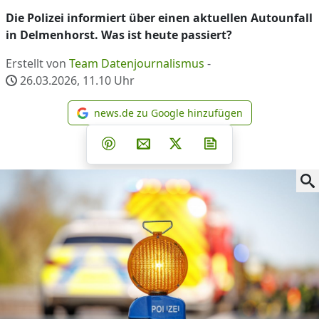
Die Polizei informiert über einen aktuellen Autounfall
in Delmenhorst. Was ist heute passiert?
Erstellt von
Team Datenjournalismus
-
26.03.2026, 11.10
Uhr
news.de zu Google hinzufügen
news.de zu Google hinzufüg
Teilen auf Facebook
Teilen auf Whatsapp
Teilen auf Telegram
Teilen auf Pinterest
Per E-Mail teilen
Post auf X
Newsletter abonni