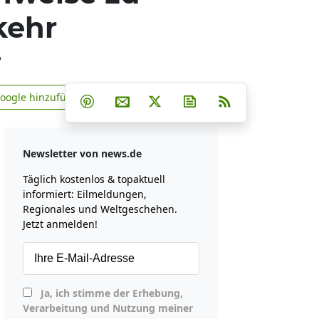
kehr
?
Teilen auf Facebook
Teilen auf Whatsapp
Teilen auf Telegram
Google hinzufügen
Teilen auf Pinterest
Per E-Mail teilen
Post auf X
Newsletter abonniere
RSS
news.de zu Google hinzufügen
Newsletter von news.de
Täglich kostenlos & topaktuell
informiert: Eilmeldungen,
Regionales und Weltgeschehen.
Jetzt anmelden!
Ja, ich stimme der Erhebung,
Verarbeitung und Nutzung meiner