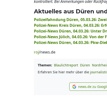
kontrolliert. Bei Anmerkungen oder Rückfra
Aktuelles aus Düren u
Polizeifahndung Düren, 05.03.26: Zw
Polizei-News Kreis Düren, 04.03.26: E
Polizei-News Düren, 04.03.26: Unter D
Polizei-News Jülich, 04.03.26: Von 
Polizei-News Düren, 04.03.26: Pkw-Dieb
roj
/news.de
Themen:
Blaulichtreport
Düren
Nordrhei
Erfahren Sie hier mehr über die
journalist
news.de zu Googl
new