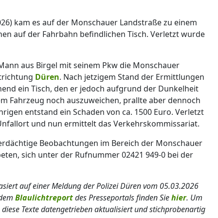
26) kam es auf der Monschauer Landstraße zu einem
inen auf der Fahrbahn befindlichen Tisch. Verletzt wurde
 Mann aus Birgel mit seinem Pkw die Monschauer
trichtung
Düren
. Nach jetzigem Stand der Ermittlungen
hend ein Tisch, den er jedoch aufgrund der Dunkelheit
nem Fahrzeug noch auszuweichen, prallte aber dennoch
rigen entstand ein Schaden von ca. 1500 Euro. Verletzt
 Unfallort und nun ermittelt das Verkehrskommissariat.
verdächtige Beobachtungen im Bereich der Monschauer
ten, sich unter der Rufnummer 02421 949-0 bei der
basiert auf einer Meldung der Polizei Düren vom 05.03.2026
s dem
Blaulichtreport
des Presseportals finden Sie
hier
. Um
 diese Texte datengetrieben aktualisiert und stichprobenartig