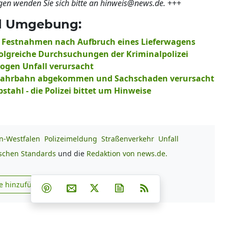
gen wenden Sie sich bitte an hinweis@news.de.
+++
nd Umgebung:
ei Festnahmen nach Aufbruch eines Lieferwagens
rfolgreiche Durchsuchungen der Kriminalpolizei
rogen Unfall verursacht
der Fahrbahn abgekommen und Sachschaden verursacht
stahl - die Polizei bittet um Hinweise
n-Westfalen
Polizeimeldung
Straßenverkehr
Unfall
ischen Standards
und die
Redaktion von news.de.
Teilen auf Facebook
Teilen auf Whatsapp
Teilen auf Telegram
e hinzufügen
Teilen auf Pinterest
Per E-Mail teilen
Post auf X
Newsletter abonnieren
RSS
s.de zu Google hinzufügen