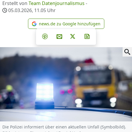
Erstellt von
Team Datenjournalismus
-
05.03.2026, 11.05
Uhr
news.de zu Google hinzufügen
news.de zu Google hinzufüg
Teilen auf Facebook
Teilen auf Whatsapp
Teilen auf Telegram
Teilen auf Pinterest
Per E-Mail teilen
Post auf X
Newsletter abonni
Die Polizei informiert über einen aktuellen Unfall (Symbolbild).