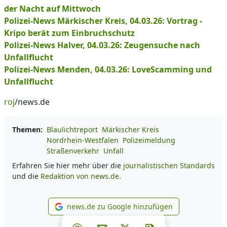
der Nacht auf Mittwoch
Polizei-News Märkischer Kreis, 04.03.26: Vortrag -
Kripo berät zum Einbruchschutz
Polizei-News Halver, 04.03.26: Zeugensuche nach
Unfallflucht
Polizei-News Menden, 04.03.26: LoveScamming und
Unfallflucht
roj
/news.de
Themen:
Blaulichtreport
Märkischer Kreis
Nordrhein-Westfalen
Polizeimeldung
Straßenverkehr
Unfall
Erfahren Sie hier mehr über die
journalistischen Standards
und die
Redaktion von news.de.
news.de zu Google hinzufügen
news.de zu Google hinzufüg
Teilen auf Facebook
Teilen auf Whatsapp
Teilen auf Telegram