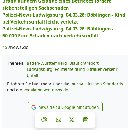
Brand auf dem Gelände eines Betriebes fordert
siebenstelligen Sachschaden
Polizei-News Ludwigsburg, 04.03.26: Böblingen - Kind
bei Verkehrsunfall leicht verletzt
Polizei-News Ludwigsburg, 04.03.26: Böblingen -
60.000 Euro Schaden nach Verkehrsunfall
roj
/news.de
Themen:
Baden-Württemberg
Blaulichtreport
Ludwigsburg
Polizeimeldung
Straßenverkehr
Unfall
Erfahren Sie hier mehr über die
journalistischen Standards
und die
Redaktion von news.de.
news.de zu Google hinzufügen
news.de zu Google hinzufüg
Teilen auf Facebook
Teilen auf Whatsapp
Teilen auf Telegram
Teilen auf Pinterest
Per E-Mail teilen
Post auf X
Newsletter abonni