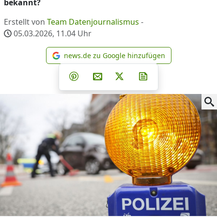
bekannt?
Erstellt von
Team Datenjournalismus
-
05.03.2026, 11.04
Uhr
news.de zu Google hinzufügen
news.de zu Google hinzufüg
Teilen auf Facebook
Teilen auf Whatsapp
Teilen auf Telegram
Teilen auf Pinterest
Per E-Mail teilen
Post auf X
Newsletter abonni