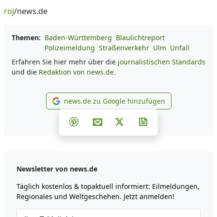
roj
/news.de
Themen:
Baden-Württemberg
Blaulichtreport
Polizeimeldung
Straßenverkehr
Ulm
Unfall
Erfahren Sie hier mehr über die
journalistischen Standards
und die
Redaktion von news.de.
news.de zu Google hinzufügen
news.de zu Google hinzufüg
Teilen auf Facebook
Teilen auf Whatsapp
Teilen auf Telegram
Teilen auf Pinterest
Per E-Mail teilen
Post auf X
Newsletter abonni
Newsletter von news.de
Täglich kostenlos & topaktuell informiert: Eilmeldungen,
Regionales und Weltgeschehen. Jetzt anmelden!