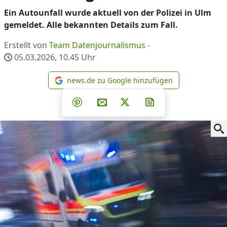
Ein Autounfall wurde aktuell von der Polizei in Ulm
gemeldet. Alle bekannten Details zum Fall.
Erstellt von
Team Datenjournalismus
-
05.03.2026, 10.45
Uhr
news.de zu Google hinzufügen
news.de zu Google hinzufüg
Teilen auf Facebook
Teilen auf Whatsapp
Teilen auf Telegram
Teilen auf Pinterest
Per E-Mail teilen
Post auf X
Newsletter abonni