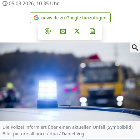
05.03.2026, 10.35
Uhr
news.de zu Google hinzufügen
news.de zu Google hinzufüg
Teilen auf Facebook
Teilen auf Whatsapp
Teilen auf Telegram
Teilen auf Pinterest
Per E-Mail teilen
Post auf X
Newsletter abonni
Die Polizei informiert über einen aktuellen Unfall (Symbolbild).
Bild: picture alliance / dpa / Daniel Vogl