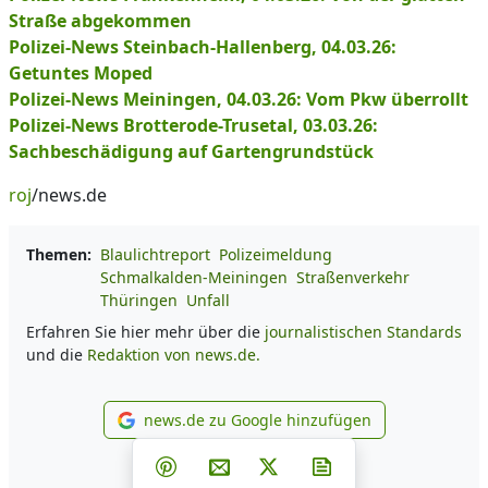
Straße abgekommen
Polizei-News Steinbach-Hallenberg, 04.03.26:
Getuntes Moped
Polizei-News Meiningen, 04.03.26: Vom Pkw überrollt
Polizei-News Brotterode-Trusetal, 03.03.26:
Sachbeschädigung auf Gartengrundstück
roj
/news.de
Themen:
Blaulichtreport
Polizeimeldung
Schmalkalden-Meiningen
Straßenverkehr
Thüringen
Unfall
Erfahren Sie hier mehr über die
journalistischen Standards
und die
Redaktion von news.de.
news.de zu Google hinzufügen
news.de zu Google hinzufüg
Teilen auf Facebook
Teilen auf Whatsapp
Teilen auf Telegram
Teilen auf Pinterest
Per E-Mail teilen
Post auf X
Newsletter abonni