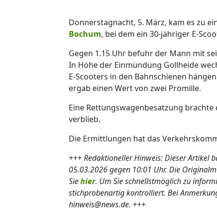
Donnerstagnacht, 5. März, kam es zu ein
Bochum
, bei dem ein 30-jähriger E-Sco
Gegen 1.15 Uhr befuhr der Mann mit se
In Höhe der Einmündung Gollheide wechs
E-Scooters in den Bahnschienen hängen. E
ergab einen Wert von zwei Promille.
Eine Rettungswagenbesatzung brachte d
verblieb.
Die Ermittlungen hat das Verkehrskom
+++
Redaktioneller Hinweis: Dieser Artikel
05.03.2026 gegen 10:01 Uhr. Die Origina
Sie
hier
. Um Sie schnellstmöglich zu inform
stichprobenartig kontrolliert. Bei Anmerkun
hinweis@news.de.
+++