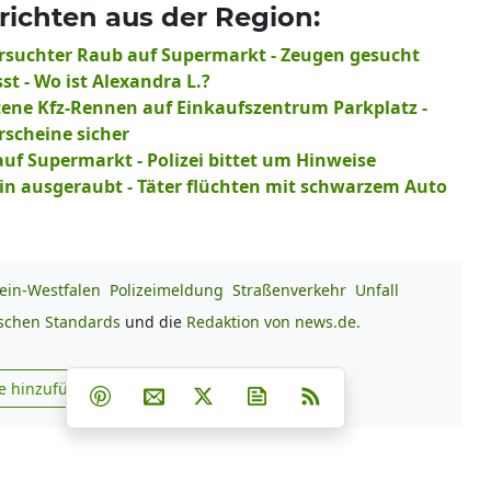
ichten aus der Region:
ersuchter Raub auf Supermarkt - Zeugen gesucht
t - Wo ist Alexandra L.?
tene Kfz-Rennen auf Einkaufszentrum Parkplatz -
rscheine sicher
uf Supermarkt - Polizei bittet um Hinweise
rin ausgeraubt - Täter flüchten mit schwarzem Auto
ein-Westfalen
Polizeimeldung
Straßenverkehr
Unfall
ischen Standards
und die
Redaktion von news.de.
Teilen auf Facebook
Teilen auf Whatsapp
Teilen auf Telegram
e hinzufügen
Teilen auf Pinterest
Per E-Mail teilen
Post auf X
Newsletter abonnieren
RSS
s.de zu Google hinzufügen