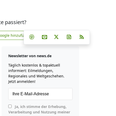
te passiert?
Teilen auf Facebook
Teilen auf Whatsapp
Teilen auf Telegram
Google hinzufügen
Teilen auf Pinterest
Per E-Mail teilen
Post auf X
Newsletter abonniere
RSS
news.de zu Google hinzufügen
Newsletter von news.de
Täglich kostenlos & topaktuell
informiert: Eilmeldungen,
Regionales und Weltgeschehen.
Jetzt anmelden!
Ja, ich stimme der Erhebung,
Verarbeitung und Nutzung meiner