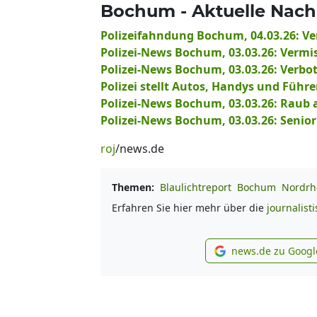
Bochum - Aktuelle Nachr
Polizeifahndung Bochum, 04.03.26: V
Polizei-News Bochum, 03.03.26: Vermiss
Polizei-News Bochum, 03.03.26: Verbo
Polizei stellt Autos, Handys und Führe
Polizei-News Bochum, 03.03.26: Raub a
Polizei-News Bochum, 03.03.26: Senio
roj
/news.de
Themen:
Blaulichtreport
Bochum
Nordrh
Erfahren Sie hier mehr über die
journalist
news.de zu Googl
new