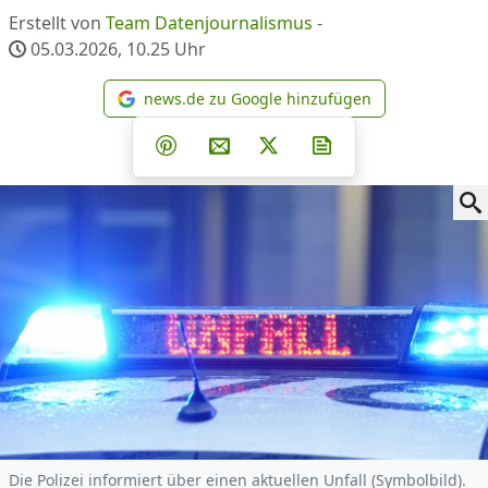
Erstellt von
Team Datenjournalismus
-
05.03.2026, 10.25
Uhr
news.de zu Google hinzufügen
news.de zu Google hinzufüg
Teilen auf Facebook
Teilen auf Whatsapp
Teilen auf Telegram
Teilen auf Pinterest
Per E-Mail teilen
Post auf X
Newsletter abonni
Die Polizei informiert über einen aktuellen Unfall (Symbolbild).