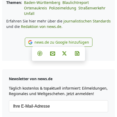
Themen:
Baden-Württemberg
Blaulichtreport
Ortenaukreis
Polizeimeldung
Straßenverkehr
Unfall
Erfahren Sie hier mehr über die
journalistischen Standards
und die
Redaktion von news.de.
news.de zu Google hinzufügen
news.de zu Google hinzufüg
Teilen auf Facebook
Teilen auf Whatsapp
Teilen auf Telegram
Teilen auf Pinterest
Per E-Mail teilen
Post auf X
Newsletter abonni
Newsletter von news.de
Täglich kostenlos & topaktuell informiert: Eilmeldungen,
Regionales und Weltgeschehen. Jetzt anmelden!