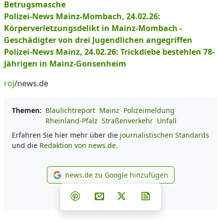
Betrugsmasche
Polizei-News Mainz-Mombach, 24.02.26:
Körperverletzungsdelikt in Mainz-Mombach -
Geschädigter von drei Jugendlichen angegriffen
Polizei-News Mainz, 24.02.26: Trickdiebe bestehlen 78-
Jährigen in Mainz-Gonsenheim
roj
/news.de
Themen:
Blaulichtreport
Mainz
Polizeimeldung
Rheinland-Pfalz
Straßenverkehr
Unfall
Erfahren Sie hier mehr über die
journalistischen Standards
und die
Redaktion von news.de.
news.de zu Google hinzufügen
news.de zu Google hinzufüg
Teilen auf Facebook
Teilen auf Whatsapp
Teilen auf Telegram
Teilen auf Pinterest
Per E-Mail teilen
Post auf X
Newsletter abonni