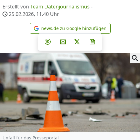
Erstellt von
Team Datenjournalismus
-
25.02.2026, 11.40
Uhr
news.de zu Google hinzufügen
news.de zu Google hinzufüg
Teilen auf Facebook
Teilen auf Whatsapp
Teilen auf Telegram
Teilen auf Pinterest
Per E-Mail teilen
Post auf X
Newsletter abonni
Unfall für das Presseportal