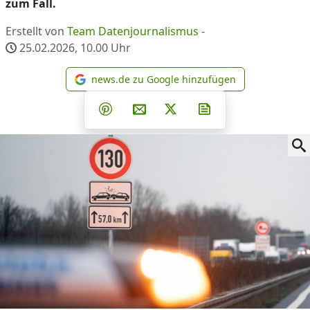
zum Fall.
Erstellt von
Team Datenjournalismus
-
25.02.2026, 10.00
Uhr
news.de zu Google hinzufügen
news.de zu Google hinzufüg
Teilen auf Facebook
Teilen auf Whatsapp
Teilen auf Telegram
Teilen auf Pinterest
Per E-Mail teilen
Post auf X
Newsletter abonni