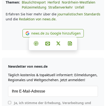
Themen:
Blaulichtreport
Herford
Nordrhein-Westfalen
Polizeimeldung
Straßenverkehr
Unfall
Erfahren Sie hier mehr über die
journalistischen Standards
und die
Redaktion von news.de.
news.de zu Google hinzufügen
news.de zu Google hinzufüg
Teilen auf Facebook
Teilen auf Whatsapp
Teilen auf Telegram
Teilen auf Pinterest
Per E-Mail teilen
Post auf X
Newsletter abonni
Newsletter von news.de
Täglich kostenlos & topaktuell informiert: Eilmeldungen,
Regionales und Weltgeschehen. Jetzt anmelden!
Ja, ich stimme der Erhebung, Verarbeitung und