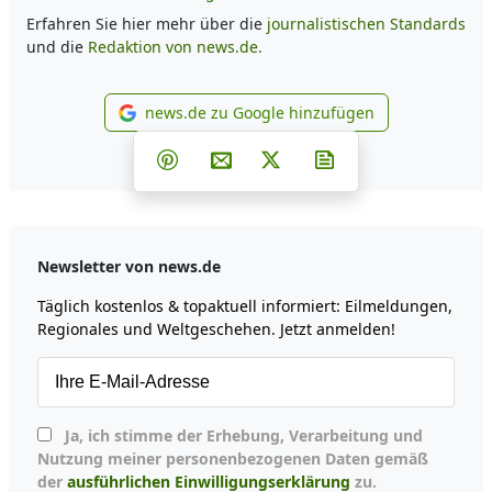
Erfahren Sie hier mehr über die
journalistischen Standards
und die
Redaktion von news.de.
news.de zu Google hinzufügen
news.de zu Google hinzufüg
Teilen auf Facebook
Teilen auf Whatsapp
Teilen auf Telegram
Teilen auf Pinterest
Per E-Mail teilen
Post auf X
Newsletter abonni
Newsletter von news.de
Täglich kostenlos & topaktuell informiert: Eilmeldungen,
Regionales und Weltgeschehen. Jetzt anmelden!
Ja, ich stimme der Erhebung, Verarbeitung und
Nutzung meiner personenbezogenen Daten gemäß
der
ausführlichen Einwilligungserklärung
zu.