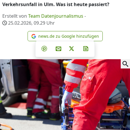
Verkehrsunfall in Ulm. Was ist heute passiert?
Erstellt von
Team Datenjournalismus
-
25.02.2026, 09.29
Uhr
news.de zu Google hinzufügen
news.de zu Google hinzufüg
Teilen auf Facebook
Teilen auf Whatsapp
Teilen auf Telegram
Teilen auf Pinterest
Per E-Mail teilen
Post auf X
Newsletter abonni