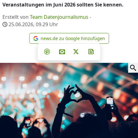
Veranstaltungen im Juni 2026 sollten Sie kennen.
Erstellt von
Team Datenjournalismus
-
25.06.2026, 09.29
Uhr
news.de zu Google hinzufügen
news.de zu Google hinzufüg
Teilen auf Facebook
Teilen auf Whatsapp
Teilen auf Telegram
Teilen auf Pinterest
Per E-Mail teilen
Post auf X
Newsletter abonni