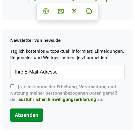
news.de zu Google hinzufüg
Teilen auf Facebook
Teilen auf Whatsapp
Teilen auf Telegram
Teilen auf Pinterest
Per E-Mail teilen
Post auf X
Newsletter abonni
Newsletter von news.de
Täglich kostenlos & topaktuell informiert: Eilmeldungen,
Regionales und Weltgeschehen. Jetzt anmelden!
Ja, ich stimme der Erhebung, Verarbeitung und
Nutzung meiner personenbezogenen Daten gemäß
der
ausführlichen Einwilligungserklärung
zu.
Absenden