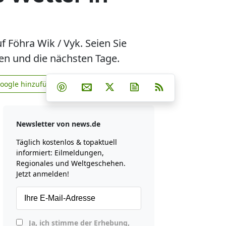
Föhra Wik / Vyk. Seien Sie
gen und die nächsten Tage.
Teilen auf Facebook
Teilen auf Whatsapp
Teilen auf Telegram
Google hinzufügen
Teilen auf Pinterest
Per E-Mail teilen
Post auf X
Newsletter abonniere
RSS
news.de zu Google hinzufügen
Newsletter von news.de
Täglich kostenlos & topaktuell
informiert: Eilmeldungen,
Regionales und Weltgeschehen.
Jetzt anmelden!
Ja, ich stimme der Erhebung,