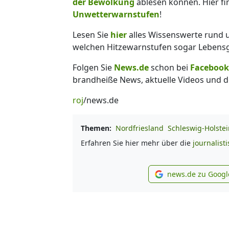
der Bewölkung
ablesen können. Hier f
Unwetterwarnstufen
!
Lesen Sie
hier
alles Wissenswerte rund
welchen Hitzewarnstufen sogar Lebensge
Folgen Sie
News.de
schon bei
Facebook
brandheiße News, aktuelle Videos und d
roj
/news.de
Themen:
Nordfriesland
Schleswig-Holstei
Erfahren Sie hier mehr über die
journalist
news.de zu Googl
new