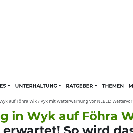
LES
UNTERHALTUNG
RATGEBER
THEMEN
M
yk auf Föhra Wik / Vyk mit Wetterwarnung vor NEBEL: Wettervorhersage und 7-T
 in Wyk auf Föhra W
erwartet! So wird das