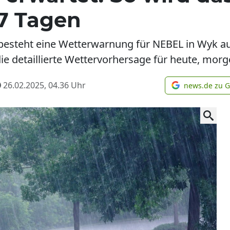
7 Tagen
steht eine Wetterwarnung für NEBEL in Wyk auf 
ie detaillierte Wettervorhersage für heute, mor
26.02.2025, 04.36
Uhr
news.de zu 