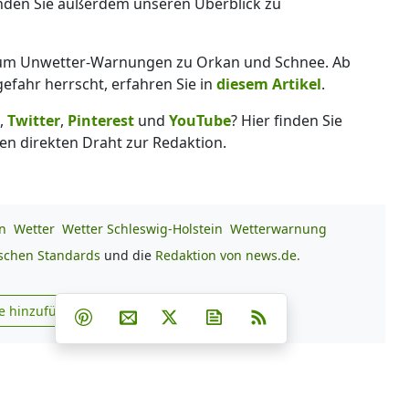
inden Sie außerdem unseren Überblick zu
 um Unwetter-Warnungen zu Orkan und Schnee. Ab
fahr herrscht, erfahren Sie in
diesem Artikel
.
,
Twitter
,
Pinterest
und
YouTube
? Hier finden Sie
en direkten Draht zur Redaktion.
n
Wetter
Wetter Schleswig-Holstein
Wetterwarnung
ischen Standards
und die
Redaktion von news.de.
Teilen auf Facebook
Teilen auf Whatsapp
Teilen auf Telegram
e hinzufügen
Teilen auf Pinterest
Per E-Mail teilen
Post auf X
Newsletter abonnieren
RSS
s.de zu Google hinzufügen