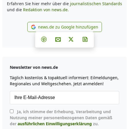
Erfahren Sie hier mehr über die
journalistischen Standards
und die
Redaktion von news.de.
news.de zu Google hinzufügen
news.de zu Google hinzufüg
Teilen auf Facebook
Teilen auf Whatsapp
Teilen auf Telegram
Teilen auf Pinterest
Per E-Mail teilen
Post auf X
Newsletter abonni
Newsletter von news.de
Täglich kostenlos & topaktuell informiert: Eilmeldungen,
Regionales und Weltgeschehen. Jetzt anmelden!
Ja, ich stimme der Erhebung, Verarbeitung und
Nutzung meiner personenbezogenen Daten gemäß
der
ausführlichen Einwilligungserklärung
zu.