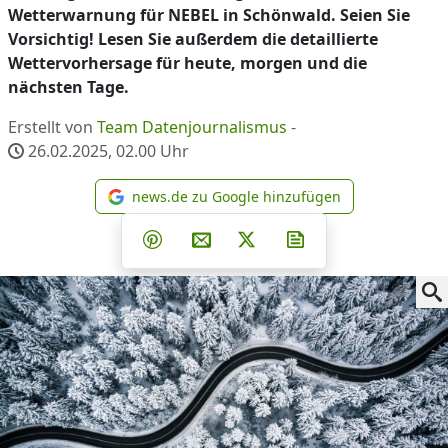
Wetterwarnung für NEBEL in Schönwald. Seien Sie
Vorsichtig! Lesen Sie außerdem die detaillierte
Wettervorhersage für heute, morgen und die
nächsten Tage.
Erstellt von
Team Datenjournalismus
-
26.02.2025, 02.00
Uhr
news.de zu Google hinzufügen
news.de zu Google hinzufüg
Teilen auf Facebook
Teilen auf Whatsapp
Teilen auf Telegram
Teilen auf Pinterest
Per E-Mail teilen
Post auf X
Newsletter abonni