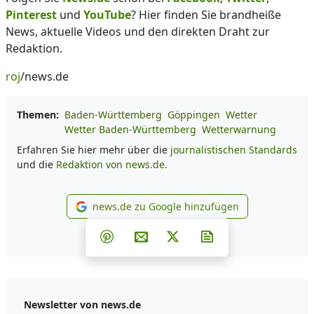
Pinterest
und
YouTube
? Hier finden Sie brandheiße
News, aktuelle Videos und den direkten Draht zur
Redaktion.
roj
/news.de
Themen:
Baden-Württemberg
Göppingen
Wetter
Wetter Baden-Württemberg
Wetterwarnung
Erfahren Sie hier mehr über die
journalistischen Standards
und die
Redaktion von news.de.
news.de zu Google hinzufügen
news.de zu Google hinzufüg
Teilen auf Facebook
Teilen auf Whatsapp
Teilen auf Telegram
Teilen auf Pinterest
Per E-Mail teilen
Post auf X
Newsletter abonni
Newsletter von news.de