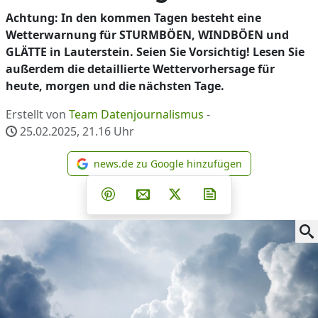
Achtung: In den kommen Tagen besteht eine
Wetterwarnung für STURMBÖEN, WINDBÖEN und
GLÄTTE in Lauterstein. Seien Sie Vorsichtig! Lesen Sie
außerdem die detaillierte Wettervorhersage für
heute, morgen und die nächsten Tage.
Erstellt von
Team Datenjournalismus
-
25.02.2025, 21.16
Uhr
news.de zu Google hinzufügen
news.de zu Google hinzufüg
Teilen auf Facebook
Teilen auf Whatsapp
Teilen auf Telegram
Teilen auf Pinterest
Per E-Mail teilen
Post auf X
Newsletter abonni