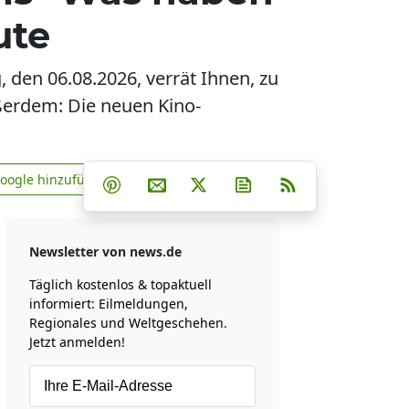
ute
den 06.08.2026, verrät Ihnen, zu
ßerdem: Die neuen Kino-
Teilen auf Facebook
Teilen auf Whatsapp
Teilen auf Telegram
Google hinzufügen
Teilen auf Pinterest
Per E-Mail teilen
Post auf X
Newsletter abonniere
RSS
news.de zu Google hinzufügen
Newsletter von news.de
Täglich kostenlos & topaktuell
informiert: Eilmeldungen,
Regionales und Weltgeschehen.
Jetzt anmelden!