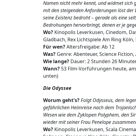
Namen nicht mehr kennt, und widmet sich ga
mit den steigenden Anforderungen löst der 
seine Existenz bedroht – gerade als eine se
Bedrohungen hervorbringt, denen er je geg
Wo?
Kinopolis Leverkusen, Cinedom, Das
Gladbach, Rex Lichtspiele Am Ring Köln
Für wen?
Altersfreigabe: Ab 12
Was?
Genre: Abenteuer, Science Fiction,
Wie lange?
Dauer: 2 Stunden 26 Minute
Wann?
53 Film-Vorführungen heute, am
unten)
Die Odyssee
Worum geht's?
Folgt Odysseus, dem legen
gefährlichen Heimreise nach dem Trojanisc
Wesen wie dem Zyklopen Polyphem, den Sire
wieder mit seiner Frau Penelope zusamm
Wo?
Kinopolis Leverkusen, Scala Cinem