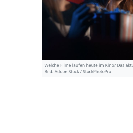
Welche Filme laufen heute im Kino? Das akt
Bild: Adobe Stock / StockPhotoPro