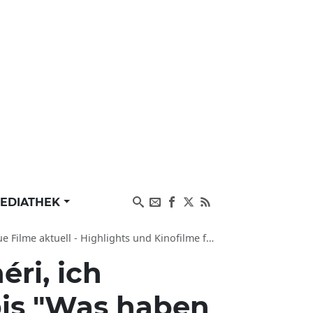
EDIATHEK
cala Cinema Leverkusen, Kinopolis Leverkusen, Das Lumen Filmtheater Solingen
éri, ich
bis "Was haben