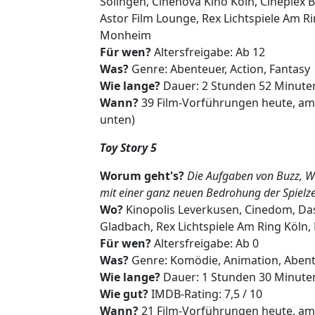
Solingen, Cinenova Kino Köln, Cineplex 
Astor Film Lounge, Rex Lichtspiele Am R
Monheim
Für wen?
Altersfreigabe: Ab 12
Was?
Genre: Abenteuer, Action, Fantasy
Wie lange?
Dauer: 2 Stunden 52 Minute
Wann?
39 Film-Vorführungen heute, am
unten)
Toy Story 5
Worum geht's?
Die Aufgaben von Buzz, Wo
mit einer ganz neuen Bedrohung der Spielze
Wo?
Kinopolis Leverkusen, Cinedom, Das
Gladbach, Rex Lichtspiele Am Ring Köln
Für wen?
Altersfreigabe: Ab 0
Was?
Genre: Komödie, Animation, Abente
Wie lange?
Dauer: 1 Stunden 30 Minute
Wie gut?
IMDB-Rating: 7,5 / 10
Wann?
21 Film-Vorführungen heute, am