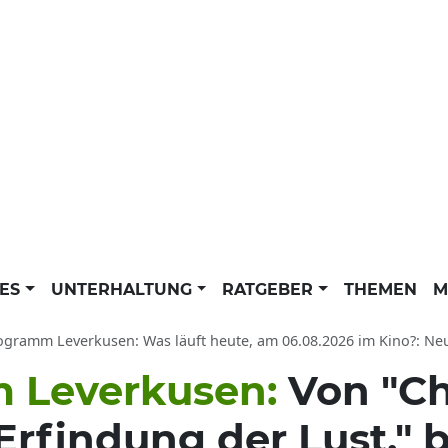
LES
UNTERHALTUNG
RATGEBER
THEMEN
M
Leverkusen: Was läuft heute, am 06.08.2026 im Kino?: Neue Filme aktuell - Highlights und Kinofilme für Kinder bei S
 Leverkusen:
Von "Ch
Erfindung der Lust." 