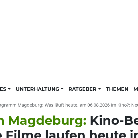
LES
UNTERHALTUNG
RATGEBER
THEMEN
M
m Magdeburg: Was läuft heute, am 06.08.2026 im Kino?: Neue Filme aktuell - Highlights und Kinofilme 
m Magdeburg:
Kino-B
e Filme laufen heute