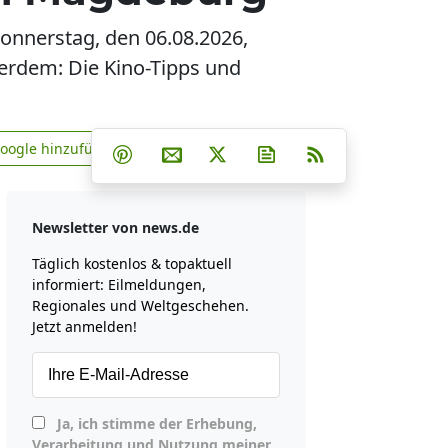
onnerstag, den 06.08.2026,
erdem: Die Kino-Tipps und
Teilen auf Facebook
Teilen auf Whatsapp
Teilen auf Telegram
Google hinzufügen
Teilen auf Pinterest
Per E-Mail teilen
Post auf X
Newsletter abonniere
RSS
news.de zu Google hinzufügen
Newsletter von news.de
Täglich kostenlos & topaktuell
informiert: Eilmeldungen,
Regionales und Weltgeschehen.
Jetzt anmelden!
Ja, ich stimme der Erhebung,
Verarbeitung und Nutzung meiner