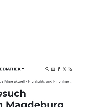
EDIATHEK
für Kinder bei Studiokino, CineStar Magdeburg, CinemaxX Magdeburg
esuch
 in Magdeburg