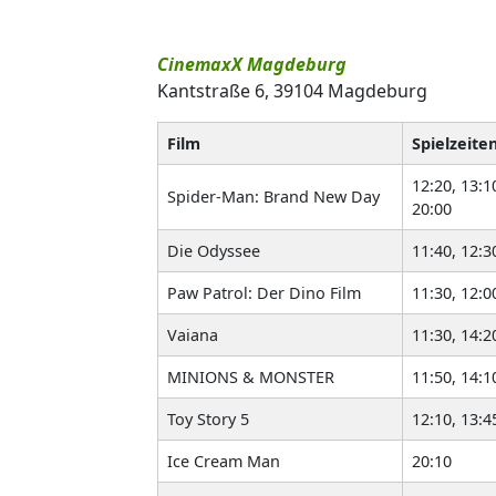
CinemaxX Magdeburg
Kantstraße 6, 39104 Magdeburg
Film
Spielzeite
12:20, 13:10
Spider-Man: Brand New Day
20:00
Die Odyssee
11:40, 12:3
Paw Patrol: Der Dino Film
11:30, 12:0
Vaiana
11:30, 14:2
MINIONS & MONSTER
11:50, 14:1
Toy Story 5
12:10, 13:4
Ice Cream Man
20:10