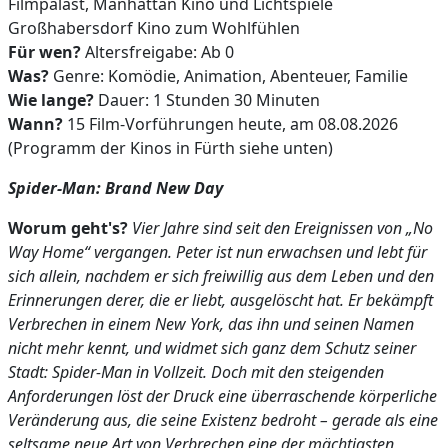
Filmpalast, Manhattan Kino und Lichtspiele
Großhabersdorf Kino zum Wohlfühlen
Für wen?
Altersfreigabe: Ab 0
Was?
Genre: Komödie, Animation, Abenteuer, Familie
Wie lange?
Dauer: 1 Stunden 30 Minuten
Wann?
15 Film-Vorführungen heute, am 08.08.2026
(Programm der Kinos in Fürth siehe unten)
Spider-Man: Brand New Day
Worum geht's?
Vier Jahre sind seit den Ereignissen von „No
Way Home“ vergangen. Peter ist nun erwachsen und lebt für
sich allein, nachdem er sich freiwillig aus dem Leben und den
Erinnerungen derer, die er liebt, ausgelöscht hat. Er bekämpft
Verbrechen in einem New York, das ihn und seinen Namen
nicht mehr kennt, und widmet sich ganz dem Schutz seiner
Stadt: Spider-Man in Vollzeit. Doch mit den steigenden
Anforderungen löst der Druck eine überraschende körperliche
Veränderung aus, die seine Existenz bedroht – gerade als eine
seltsame neue Art von Verbrechen eine der mächtigsten