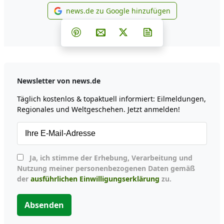
news.de zu Google hinzufügen
news.de zu Google hinzufüg
Teilen auf Facebook
Teilen auf Whatsapp
Teilen auf Telegram
Teilen auf Pinterest
Per E-Mail teilen
Post auf X
Newsletter abonni
Newsletter von news.de
Täglich kostenlos & topaktuell informiert: Eilmeldungen,
Regionales und Weltgeschehen. Jetzt anmelden!
Ja, ich stimme der Erhebung, Verarbeitung und
Nutzung meiner personenbezogenen Daten gemäß
der
ausführlichen Einwilligungserklärung
zu.
Absenden