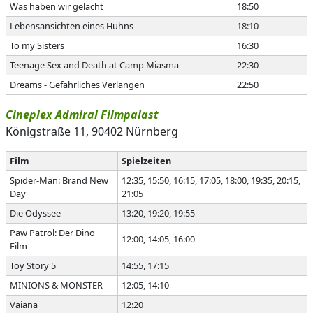
Was haben wir gelacht
18:50
Lebensansichten eines Huhns
18:10
To my Sisters
16:30
Teenage Sex and Death at Camp Miasma
22:30
Dreams - Gefährliches Verlangen
22:50
Cineplex Admiral Filmpalast
Königstraße 11, 90402 Nürnberg
Film
Spielzeiten
Spider-Man: Brand New
12:35, 15:50, 16:15, 17:05, 18:00, 19:35, 20:15,
Day
21:05
Die Odyssee
13:20, 19:20, 19:55
Paw Patrol: Der Dino
12:00, 14:05, 16:00
Film
Toy Story 5
14:55, 17:15
MINIONS & MONSTER
12:05, 14:10
Vaiana
12:20