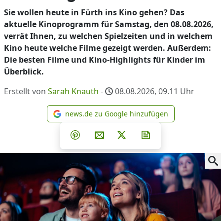
Sie wollen heute in Fürth ins Kino gehen? Das
aktuelle Kinoprogramm für Samstag, den 08.08.2026,
verrät Ihnen, zu welchen Spielzeiten und in welchem
Kino heute welche Filme gezeigt werden. Außerdem:
Die besten Filme und Kino-Highlights für Kinder im
Überblick.
Erstellt von
Sarah Knauth
-
08.08.2026, 09.11
Uhr
news.de zu Google hinzufügen
news.de zu Google hinzufüg
Teilen auf Facebook
Teilen auf Whatsapp
Teilen auf Telegram
Teilen auf Pinterest
Per E-Mail teilen
Post auf X
Newsletter abonni