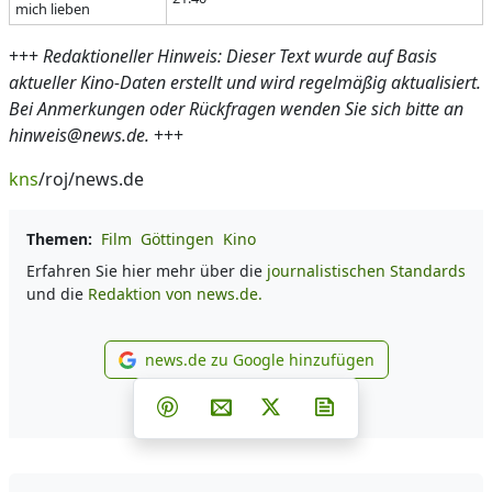
mich lieben
+++
Redaktioneller Hinweis: Dieser Text wurde auf Basis
aktueller Kino-Daten erstellt und wird regelmäßig aktualisiert.
Bei Anmerkungen oder Rückfragen wenden Sie sich bitte an
hinweis@news.de.
+++
kns
/roj/news.de
Themen:
Film
Göttingen
Kino
Erfahren Sie hier mehr über die
journalistischen Standards
und die
Redaktion von news.de.
news.de zu Google hinzufügen
news.de zu Google hinzufüg
Teilen auf Facebook
Teilen auf Whatsapp
Teilen auf Telegram
Teilen auf Pinterest
Per E-Mail teilen
Post auf X
Newsletter abonni