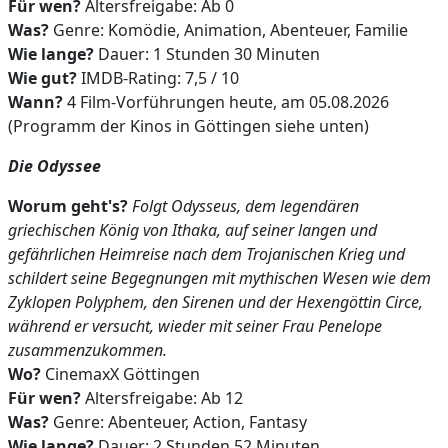
Für wen?
Altersfreigabe: Ab 0
Was?
Genre: Komödie, Animation, Abenteuer, Familie
Wie lange?
Dauer: 1 Stunden 30 Minuten
Wie gut?
IMDB-Rating: 7,5 / 10
Wann?
4 Film-Vorführungen heute, am 05.08.2026
(Programm der Kinos in Göttingen siehe unten)
Die Odyssee
Worum geht's?
Folgt Odysseus, dem legendären
griechischen König von Ithaka, auf seiner langen und
gefährlichen Heimreise nach dem Trojanischen Krieg und
schildert seine Begegnungen mit mythischen Wesen wie dem
Zyklopen Polyphem, den Sirenen und der Hexengöttin Circe,
während er versucht, wieder mit seiner Frau Penelope
zusammenzukommen.
Wo?
CinemaxX Göttingen
Für wen?
Altersfreigabe: Ab 12
Was?
Genre: Abenteuer, Action, Fantasy
Wie lange?
Dauer: 2 Stunden 52 Minuten