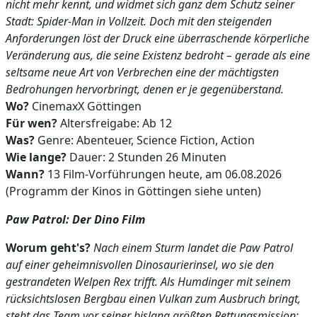
nicht mehr kennt, und widmet sich ganz dem Schutz seiner
Stadt: Spider-Man in Vollzeit. Doch mit den steigenden
Anforderungen löst der Druck eine überraschende körperliche
Veränderung aus, die seine Existenz bedroht – gerade als eine
seltsame neue Art von Verbrechen eine der mächtigsten
Bedrohungen hervorbringt, denen er je gegenüberstand.
Wo?
CinemaxX Göttingen
Für wen?
Altersfreigabe: Ab 12
Was?
Genre: Abenteuer, Science Fiction, Action
Wie lange?
Dauer: 2 Stunden 26 Minuten
Wann?
13 Film-Vorführungen heute, am 06.08.2026
(Programm der Kinos in Göttingen siehe unten)
Paw Patrol: Der Dino Film
Worum geht's?
Nach einem Sturm landet die Paw Patrol
auf einer geheimnisvollen Dinosaurierinsel, wo sie den
gestrandeten Welpen Rex trifft. Als Humdinger mit seinem
rücksichtslosen Bergbau einen Vulkan zum Ausbruch bringt,
steht das Team vor seiner bislang größten Rettungsmission: