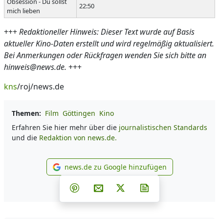
Obsession - Du sollst
22:50
mich lieben
+++
Redaktioneller Hinweis: Dieser Text wurde auf Basis
aktueller Kino-Daten erstellt und wird regelmäßig aktualisiert.
Bei Anmerkungen oder Rückfragen wenden Sie sich bitte an
hinweis@news.de.
+++
kns
/roj/news.de
Themen:
Film
Göttingen
Kino
Erfahren Sie hier mehr über die
journalistischen Standards
und die
Redaktion von news.de.
news.de zu Google hinzufügen
news.de zu Google hinzufüg
Teilen auf Facebook
Teilen auf Whatsapp
Teilen auf Telegram
Teilen auf Pinterest
Per E-Mail teilen
Post auf X
Newsletter abonni