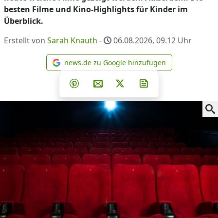
besten Filme und Kino-Highlights für Kinder im
Überblick.
Erstellt von
Sarah Knauth
-
06.08.2026, 09.12
Uhr
news.de zu Google hinzufügen
news.de zu Google hinzufüg
Teilen auf Facebook
Teilen auf Whatsapp
Teilen auf Telegram
Teilen auf Pinterest
Per E-Mail teilen
Post auf X
Newsletter abonni