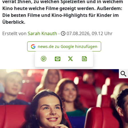
verrät Ihnen, zu welchen Spielzeiten und in welchem
Kino heute welche Filme gezeigt werden. Außerdem:
Die besten Filme und Kino-Highlights für Kinder im
Überblick.
Erstellt von
Sarah Knauth
-
07.08.2026, 09.12
Uhr
news.de zu Google hinzufügen
news.de zu Google hinzufüg
Teilen auf Facebook
Teilen auf Whatsapp
Teilen auf Telegram
Teilen auf Pinterest
Per E-Mail teilen
Post auf X
Newsletter abonni