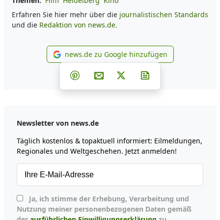
Themen:
Film
Heidelberg
Kino
Erfahren Sie hier mehr über die
journalistischen Standards
und die
Redaktion von news.de.
news.de zu Google hinzufügen
news.de zu Google hinzufüg
Teilen auf Facebook
Teilen auf Whatsapp
Teilen auf Telegram
Teilen auf Pinterest
Per E-Mail teilen
Post auf X
Newsletter abonni
Newsletter von news.de
Täglich kostenlos & topaktuell informiert: Eilmeldungen,
Regionales und Weltgeschehen. Jetzt anmelden!
Ja, ich stimme der Erhebung, Verarbeitung und
Nutzung meiner personenbezogenen Daten gemäß
der
ausführlichen Einwilligungserklärung
zu.