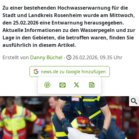
Zu einer bestehenden Hochwasserwarnung für die
Stadt und Landkreis Rosenheim wurde am Mittwoch,
den 25.02.2026 eine Entwarnung herausgegeben.
Aktuelle Informationen zu den Wasserpegeln und zur
Lage in den Gebieten, die betroffen waren, finden Sie
ausführlich in diesem Artikel.
Erstellt von
Danny Büchel
-
26.02.2026, 09.35
Uhr
news.de zu Google hinzufügen
news.de zu Google hinzufüg
Teilen auf Facebook
Teilen auf Whatsapp
Teilen auf Telegram
Teilen auf Pinterest
Per E-Mail teilen
Post auf X
Newsletter abonni