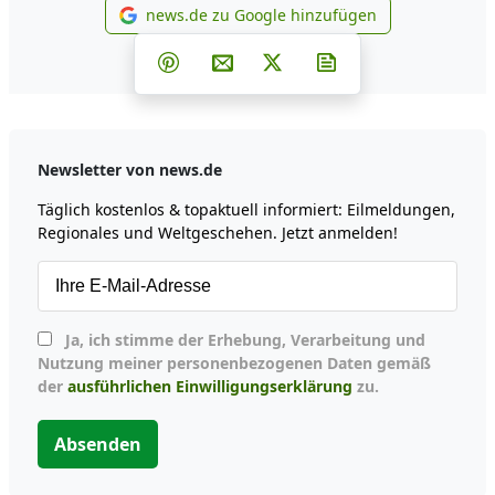
news.de zu Google hinzufügen
news.de zu Google hinzufüg
Teilen auf Facebook
Teilen auf Whatsapp
Teilen auf Telegram
Teilen auf Pinterest
Per E-Mail teilen
Post auf X
Newsletter abonni
Newsletter von news.de
Täglich kostenlos & topaktuell informiert: Eilmeldungen,
Regionales und Weltgeschehen. Jetzt anmelden!
Ja, ich stimme der Erhebung, Verarbeitung und
Nutzung meiner personenbezogenen Daten gemäß
der
ausführlichen Einwilligungserklärung
zu.
Absenden