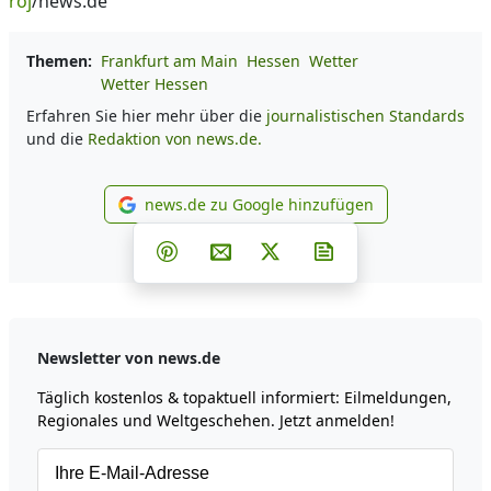
roj
/news.de
Themen:
Frankfurt am Main
Hessen
Wetter
Wetter Hessen
Erfahren Sie hier mehr über die
journalistischen Standards
und die
Redaktion von news.de.
news.de zu Google hinzufügen
news.de zu Google hinzufüg
Teilen auf Facebook
Teilen auf Whatsapp
Teilen auf Telegram
Teilen auf Pinterest
Per E-Mail teilen
Post auf X
Newsletter abonni
Newsletter von news.de
Täglich kostenlos & topaktuell informiert: Eilmeldungen,
Regionales und Weltgeschehen. Jetzt anmelden!