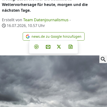
Wettervorhersage für heute, morgen und die
nächsten Tage.
Erstellt von
Team Datenjournalismus
-
16.07.2026, 10.57
Uhr
news.de zu Google hinzufügen
news.de zu Google hinzufüg
Teilen auf Facebook
Teilen auf Whatsapp
Teilen auf Telegram
Teilen auf Pinterest
Per E-Mail teilen
Post auf X
Newsletter abonni