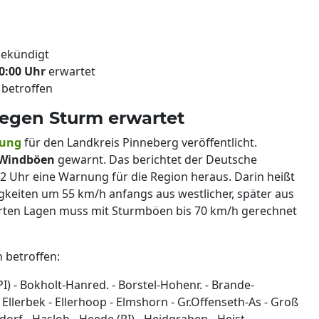
ekündigt
0:00 Uhr
erwartet
 betroffen
egen Sturm erwartet
nung
für den Landkreis Pinneberg veröffentlicht.
Windböen
gewarnt. Das berichtet der Deutsche
 Uhr eine Warnung für die Region heraus. Darin heißt
gkeiten um 55 km/h anfangs aus westlicher, später aus
erten Lagen muss mit Sturmböen bis 70 km/h gerechnet
n betroffen:
PI) - Bokholt-Hanred. - Borstel-Hohenr. - Brande-
 Ellerbek - Ellerhoop - Elmshorn - Gr.Offenseth-As - Groß
orf - Hasloh - Heede (PI) - Heidgraben - Heist -