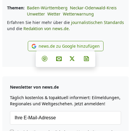
Themen:
Baden-Württemberg
Neckar-Odenwald-Kreis
Unwetter
Wetter
Wetterwarnung
Erfahren Sie hier mehr über die
journalistischen Standards
und die
Redaktion von news.de.
news.de zu Google hinzufügen
news.de zu Google hinzufüg
Teilen auf Facebook
Teilen auf Whatsapp
Teilen auf Telegram
Teilen auf Pinterest
Per E-Mail teilen
Post auf X
Newsletter abonni
Newsletter von news.de
Täglich kostenlos & topaktuell informiert: Eilmeldungen,
Regionales und Weltgeschehen. Jetzt anmelden!