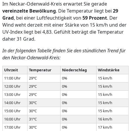
Im Neckar-Odenwald-Kreis erwartet Sie gerade
vereinzelte Bewölkung
. Die Temperatur liegt bei
29
Grad
, bei einer Luftfeuchtigkeit von
59 Prozent
. Der
Wind weht derzeit mit einer Stärke von 15 km/h und der
UV-Index liegt bei 4,83. Gefühlt beträgt die Temperatur
daher 31 Grad.
In der folgenden Tabelle finden Sie den stündlichen Trend für
den Neckar-Odenwald-Kreis:
Uhrzeit
Temperatur
Niederschlag
Windstärke
11:00 Uhr
29°C
0%
15 km/h
12:00 Uhr
29°C
0%
15 km/h
13:00 Uhr
29°C
0%
15 km/h
14:00 Uhr
30°C
0%
15 km/h
15:00 Uhr
30°C
0%
15 km/h
16:00 Uhr
31°C
0%
16 km/h
17:00 Uhr
30°C
0%
17 km/h