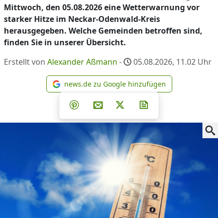
Mittwoch, den 05.08.2026 eine Wetterwarnung vor
starker Hitze im Neckar-Odenwald-Kreis
herausgegeben. Welche Gemeinden betroffen sind,
finden Sie in unserer Übersicht.
Erstellt von
Alexander Aßmann
-
05.08.2026, 11.02
Uhr
news.de zu Google hinzufügen
news.de zu Google hinzufüg
Teilen auf Facebook
Teilen auf Whatsapp
Teilen auf Telegram
Teilen auf Pinterest
Per E-Mail teilen
Post auf X
Newsletter abonni