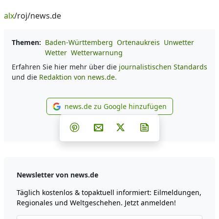
alx
/roj/news.de
Themen:
Baden-Württemberg
Ortenaukreis
Unwetter
Wetter
Wetterwarnung
Erfahren Sie hier mehr über die
journalistischen Standards
und die
Redaktion von news.de.
news.de zu Google hinzufügen
news.de zu Google hinzufüg
Teilen auf Facebook
Teilen auf Whatsapp
Teilen auf Telegram
Teilen auf Pinterest
Per E-Mail teilen
Post auf X
Newsletter abonni
Newsletter von news.de
Täglich kostenlos & topaktuell informiert: Eilmeldungen,
Regionales und Weltgeschehen. Jetzt anmelden!