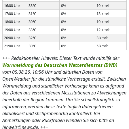
16:00 Uhr
33°C
0%
10 km/h
17:00 Uhr
31°C
0%
13 km/h
18:00 Uhr
30°C
0%
10 km/h
19:00 Uhr
33°C
0%
12 km/h
20:00 Uhr
32°C
0%
3 km/h
21:00 Uhr
30°C
0%
5 km/h
+++ Redaktioneller Hinweis: Dieser Text wurde mithilfe der
Warnmeldung des Deutschen Wetterdienstes (DWD)
vom 05.08.26, 10:56 Uhr und aktuellen Daten von
OpenWeather für die stündliche Vorhersage erstellt. Zwischen
Warnmeldung und stündlicher Vorhersage kann es aufgrund
der Daten aus verschiedenen Messstationen zu Abweichungen
innerhalb der Region kommen. Um Sie schnellstmöglich zu
informieren, werden diese Texte täglich datengetrieben
aktualisiert und stichprobenartig kontrolliert. Bei
Anmerkungen oder Rückfragen wenden Sie sich bitte an
hinweis@news.de. +++