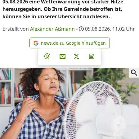
05.08.2026 eine Wetterwarnung vor starker Hitze
herausgegeben. Ob Ihre Gemeinde betroffen ist,
können Sie in unserer Übersicht nachlesen.
Erstellt von
Alexander Aßmann
-
05.08.2026, 11.02
Uhr
news.de zu Google hinzufügen
news.de zu Google hinzufüg
Teilen auf Facebook
Teilen auf Whatsapp
Teilen auf Telegram
Teilen auf Pinterest
Per E-Mail teilen
Post auf X
Newsletter abonni