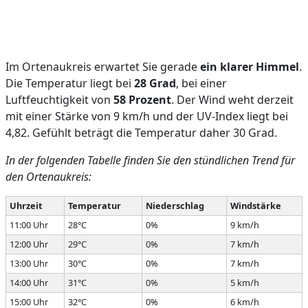
Im Ortenaukreis erwartet Sie gerade
ein klarer Himmel
.
Die Temperatur liegt bei
28 Grad
, bei einer
Luftfeuchtigkeit von
58 Prozent
. Der Wind weht derzeit
mit einer Stärke von 9 km/h und der UV-Index liegt bei
4,82. Gefühlt beträgt die Temperatur daher 30 Grad.
In der folgenden Tabelle finden Sie den stündlichen Trend für
den Ortenaukreis:
Uhrzeit
Temperatur
Niederschlag
Windstärke
11:00 Uhr
28°C
0%
9 km/h
12:00 Uhr
29°C
0%
7 km/h
13:00 Uhr
30°C
0%
7 km/h
14:00 Uhr
31°C
0%
5 km/h
15:00 Uhr
32°C
0%
6 km/h