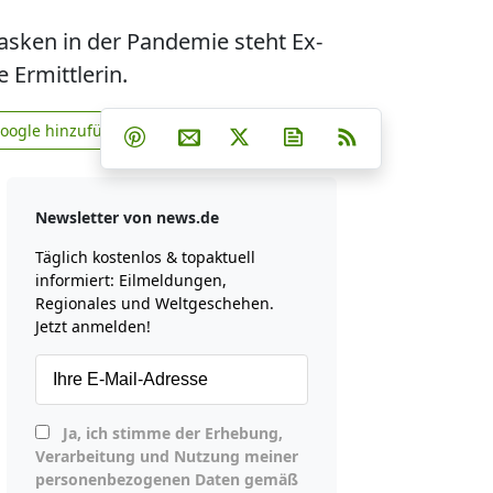
ken in der Pandemie steht Ex-
 Ermittlerin.
Teilen auf Facebook
Teilen auf Whatsapp
Teilen auf Telegram
Google hinzufügen
Teilen auf Pinterest
Per E-Mail teilen
Post auf X
Newsletter abonniere
RSS
news.de zu Google hinzufügen
Newsletter von news.de
Täglich kostenlos & topaktuell
informiert: Eilmeldungen,
Regionales und Weltgeschehen.
Jetzt anmelden!
Ja, ich stimme der Erhebung,
Verarbeitung und Nutzung meiner
personenbezogenen Daten gemäß