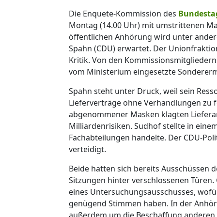
Die Enquete-Kommission des
Bundesta
Montag (14.00 Uhr) mit umstrittenen M
öffentlichen Anhörung wird unter ande
Spahn (CDU) erwartet. Der Unionfraktio
Kritik. Von den Kommissionsmitgliedern
vom Ministerium eingesetzte Sondererm
Spahn steht unter Druck, weil sein Resso
Lieferverträge ohne Verhandlungen zu f
abgenommener Masken klagten Lieferan
Milliardenrisiken. Sudhof stellte in ein
Fachabteilungen handelte. Der CDU-Polit
verteidigt.
Beide hatten sich bereits Ausschüssen de
Sitzungen hinter verschlossenen Türen. 
eines Untersuchungsausschusses, wofür 
genügend Stimmen haben. In der Anhöru
außerdem um die Beschaffung anderen m