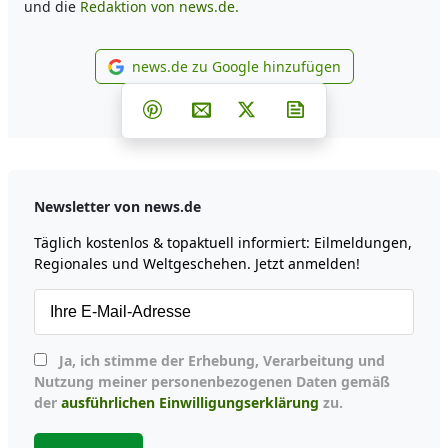
und die
Redaktion von news.de.
news.de zu Google hinzufügen
news.de zu Google hinzufüg
Teilen auf Facebook
Teilen auf Whatsapp
Teilen auf Telegram
Teilen auf Pinterest
Per E-Mail teilen
Post auf X
Newsletter abonni
Newsletter von news.de
Täglich kostenlos & topaktuell informiert: Eilmeldungen,
Regionales und Weltgeschehen. Jetzt anmelden!
Ja, ich stimme der Erhebung, Verarbeitung und
Nutzung meiner personenbezogenen Daten gemäß
der
ausführlichen Einwilligungserklärung
zu.