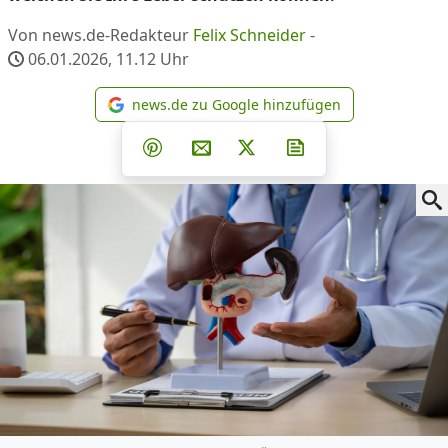
Von news.de-Redakteur
Felix Schneider
-
06.01.2026, 11.12
Uhr
news.de zu Google hinzufügen
news.de zu Google hinzufüg
Teilen auf Facebook
Teilen auf Whatsapp
Teilen auf Telegram
Teilen auf Pinterest
Per E-Mail teilen
Post auf X
Newsletter abonni