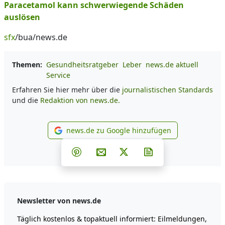
Paracetamol kann schwerwiegende Schäden
auslösen
sfx
/bua/news.de
Themen:
Gesundheitsratgeber
Leber
news.de aktuell
Service
Erfahren Sie hier mehr über die
journalistischen Standards
und die
Redaktion von news.de.
news.de zu Google hinzufügen
news.de zu Google hinzufüg
Teilen auf Facebook
Teilen auf Whatsapp
Teilen auf Telegram
Teilen auf Pinterest
Per E-Mail teilen
Post auf X
Newsletter abonni
Newsletter von news.de
Täglich kostenlos & topaktuell informiert: Eilmeldungen,