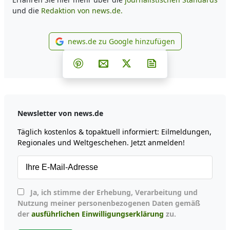
und die
Redaktion von news.de.
news.de zu Google hinzufügen
news.de zu Google hinzufüg
Teilen auf Facebook
Teilen auf Whatsapp
Teilen auf Telegram
Teilen auf Pinterest
Per E-Mail teilen
Post auf X
Newsletter abonni
Newsletter von news.de
Täglich kostenlos & topaktuell informiert: Eilmeldungen,
Regionales und Weltgeschehen. Jetzt anmelden!
Ja, ich stimme der Erhebung, Verarbeitung und
Nutzung meiner personenbezogenen Daten gemäß
der
ausführlichen Einwilligungserklärung
zu.