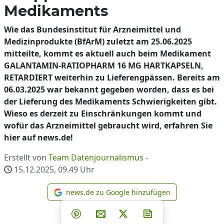
Medikaments
Wie das Bundesinstitut für Arzneimittel und
Medizinprodukte (BfArM) zuletzt am 25.06.2025
mitteilte, kommt es aktuell auch beim Medikament
GALANTAMIN-RATIOPHARM 16 MG HARTKAPSELN,
RETARDIERT weiterhin zu Lieferengpässen. Bereits am
06.03.2025 war bekannt gegeben worden, dass es bei
der Lieferung des Medikaments Schwierigkeiten gibt.
Wieso es derzeit zu Einschränkungen kommt und
wofür das Arzneimittel gebraucht wird, erfahren Sie
hier auf news.de!
Erstellt von
Team Datenjournalismus
-
15.12.2025, 09.49
Uhr
news.de zu Google hinzufügen
news.de zu Google hinzufüg
Teilen auf Facebook
Teilen auf Whatsapp
Teilen auf Telegram
Teilen auf Pinterest
Per E-Mail teilen
Post auf X
Newsletter abonni