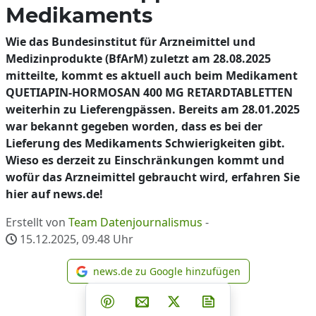
Medikaments
Wie das Bundesinstitut für Arzneimittel und
Medizinprodukte (BfArM) zuletzt am 28.08.2025
mitteilte, kommt es aktuell auch beim Medikament
QUETIAPIN-HORMOSAN 400 MG RETARDTABLETTEN
weiterhin zu Lieferengpässen. Bereits am 28.01.2025
war bekannt gegeben worden, dass es bei der
Lieferung des Medikaments Schwierigkeiten gibt.
Wieso es derzeit zu Einschränkungen kommt und
wofür das Arzneimittel gebraucht wird, erfahren Sie
hier auf news.de!
Erstellt von
Team Datenjournalismus
-
15.12.2025, 09.48
Uhr
news.de zu Google hinzufügen
news.de zu Google hinzufüg
Teilen auf Facebook
Teilen auf Whatsapp
Teilen auf Telegram
Teilen auf Pinterest
Per E-Mail teilen
Post auf X
Newsletter abonni