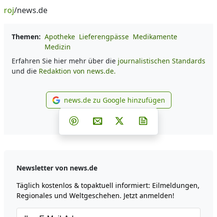
roj
/news.de
Themen:
Apotheke
Lieferengpässe
Medikamente
Medizin
Erfahren Sie hier mehr über die
journalistischen Standards
und die
Redaktion von news.de.
news.de zu Google hinzufügen
news.de zu Google hinzufüg
Teilen auf Facebook
Teilen auf Whatsapp
Teilen auf Telegram
Teilen auf Pinterest
Per E-Mail teilen
Post auf X
Newsletter abonni
Newsletter von news.de
Täglich kostenlos & topaktuell informiert: Eilmeldungen,
Regionales und Weltgeschehen. Jetzt anmelden!