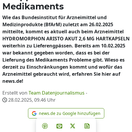
Medikaments
Wie das Bundesinstitut für Arzneimittel und
Medizinprodukte (BfArM) zuletzt am 26.02.2025
mitteilte, kommt es aktuell auch beim Arzneimittel
HYDROMORPHON ARISTO AKUT 2,6 MG HARTKAPSELN
weiterhin zu Lieferengpässen. Bereits am 10.02.2025
war bekannt gegeben worden, dass es bei der
Lieferung des Medikaments Probleme gibt. Wieso es
derzeit zu Einschränkungen kommt und wofür das
Arzneimittel gebraucht wird, erfahren Sie hier auf
news.de!
Erstellt von
Team Datenjournalismus
-
28.02.2025, 09.46
Uhr
news.de zu Google hinzufügen
news.de zu Google hinzufüg
Teilen auf Facebook
Teilen auf Whatsapp
Teilen auf Telegram
Teilen auf Pinterest
Per E-Mail teilen
Post auf X
Newsletter abonni