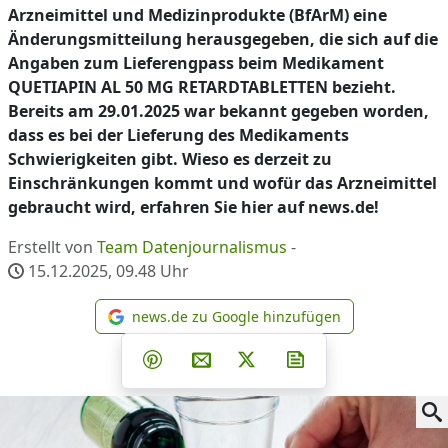
Arzneimittel und Medizinprodukte (BfArM) eine
Änderungsmitteilung herausgegeben, die sich auf die
Angaben zum Lieferengpass beim Medikament
QUETIAPIN AL 50 MG RETARDTABLETTEN bezieht.
Bereits am 29.01.2025 war bekannt gegeben worden,
dass es bei der Lieferung des Medikaments
Schwierigkeiten gibt. Wieso es derzeit zu
Einschränkungen kommt und wofür das Arzneimittel
gebraucht wird, erfahren Sie hier auf news.de!
Erstellt von
Team Datenjournalismus
-
15.12.2025, 09.48
Uhr
news.de zu Google hinzufügen
news.de zu Google hinzufüg
Teilen auf Facebook
Teilen auf Whatsapp
Teilen auf Telegram
Teilen auf Pinterest
Per E-Mail teilen
Post auf X
Newsletter abonni