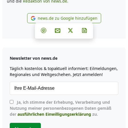
und die
Redaktion von news.de.
news.de zu Google hinzufügen
news.de zu Google hinzufüg
Teilen auf Facebook
Teilen auf Whatsapp
Teilen auf Telegram
Teilen auf Pinterest
Per E-Mail teilen
Post auf X
Newsletter abonni
Newsletter von news.de
Täglich kostenlos & topaktuell informiert: Eilmeldungen,
Regionales und Weltgeschehen. Jetzt anmelden!
Ja, ich stimme der Erhebung, Verarbeitung und
Nutzung meiner personenbezogenen Daten gemäß
der
ausführlichen Einwilligungserklärung
zu.