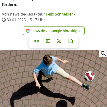
fördern.
Von news.de-Redakteur
Felix Schneider
-
30.01.2025, 15.17
Uhr
news.de zu Google hinzufügen
news.de zu Google hinzufüg
Teilen auf Facebook
Teilen auf Whatsapp
Teilen auf Telegram
Teilen auf Pinterest
Per E-Mail teilen
Post auf X
Newsletter abonni