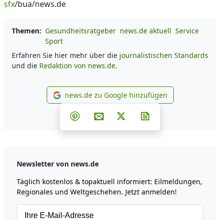
sfx
/bua/news.de
Themen:
Gesundheitsratgeber
news.de aktuell
Service
Sport
Erfahren Sie hier mehr über die
journalistischen Standards
und die
Redaktion von news.de.
news.de zu Google hinzufügen
news.de zu Google hinzufüg
Teilen auf Facebook
Teilen auf Whatsapp
Teilen auf Telegram
Teilen auf Pinterest
Per E-Mail teilen
Post auf X
Newsletter abonni
Newsletter von news.de
Täglich kostenlos & topaktuell informiert: Eilmeldungen,
Regionales und Weltgeschehen. Jetzt anmelden!