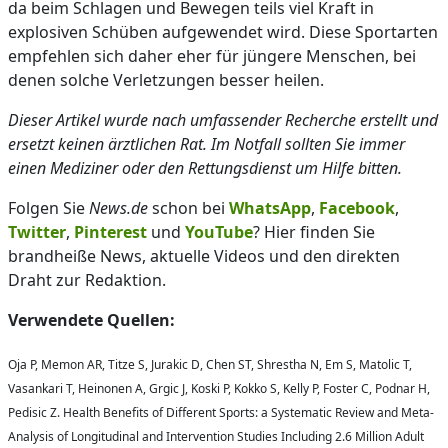
da beim Schlagen und Bewegen teils viel Kraft in
explosiven Schüben aufgewendet wird. Diese Sportarten
empfehlen sich daher eher für jüngere Menschen, bei
denen solche Verletzungen besser heilen.
Dieser Artikel wurde nach umfassender Recherche erstellt und
ersetzt keinen ärztlichen Rat. Im Notfall sollten Sie immer
einen Mediziner oder den Rettungsdienst um Hilfe bitten.
Folgen Sie
News.de
schon bei
WhatsApp
,
Facebook
,
Twitter
,
Pinterest
und
YouTube
? Hier finden Sie
brandheiße News, aktuelle Videos und den direkten
Draht zur Redaktion.
Verwendete Quellen:
Oja P, Memon AR, Titze S, Jurakic D, Chen ST, Shrestha N, Em S, Matolic T,
Vasankari T, Heinonen A, Grgic J, Koski P, Kokko S, Kelly P, Foster C, Podnar H,
Pedisic Z. Health Benefits of Different Sports: a Systematic Review and Meta-
Analysis of Longitudinal and Intervention Studies Including 2.6 Million Adult