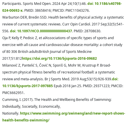
Participants. Sports Med Open. 2024 Apr 24;10(1):46.
doi: 10.1186/s40798-
024-00692-x
. PMID: 38658416; PMCID: PMC11043276.
Warburton DER, Bredin SSD. Health benefits of physical activity: a systematic
review of current systematic reviews. Curr Opin Cardiol. 2017 Sep;32(5):541-
556.
doi: 10.1097/HCO.0000000000000437
. PMID: 28708630.
Oja P, Kelly P, Pedisic Z, et alAssociations of specific types of sports and
exercise with all-cause and cardiovascular-disease mortality: a cohort study
of 80 306 British adultsBritish Journal of Sports Medicine
2017;51:812
https://doi.org/10.1136/bjsports-2016-09682
Milanović Z, Pantelić S, Čović N, Sporiš G, Mohr M, Krustrup P. Broad-
spectrum physical fitness benefits of recreational football: a systematic
review and meta-analysis. Br J Sports Med. 2019 Aug;53(15):926-939.
doi:
10.1136/bjsports-2017-097885
Epub 2018 Jan 25. PMID: 29371223; PMCID:
PMC6662951.
Cumming, I. (2017). The Health and Wellbeing Benefits of Swimming:
Individually, Societally, Economically,
Nationally.
https://www.swimming.org/swimengland/new-report-shows-
health-benefits-swimming/