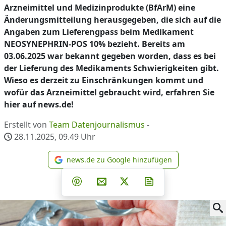
Arzneimittel und Medizinprodukte (BfArM) eine
Änderungsmitteilung herausgegeben, die sich auf die
Angaben zum Lieferengpass beim Medikament
NEOSYNEPHRIN-POS 10% bezieht. Bereits am
03.06.2025 war bekannt gegeben worden, dass es bei
der Lieferung des Medikaments Schwierigkeiten gibt.
Wieso es derzeit zu Einschränkungen kommt und
wofür das Arzneimittel gebraucht wird, erfahren Sie
hier auf news.de!
Erstellt von
Team Datenjournalismus
-
28.11.2025, 09.49
Uhr
news.de zu Google hinzufügen
news.de zu Google hinzufüg
Teilen auf Facebook
Teilen auf Whatsapp
Teilen auf Telegram
Teilen auf Pinterest
Per E-Mail teilen
Post auf X
Newsletter abonni