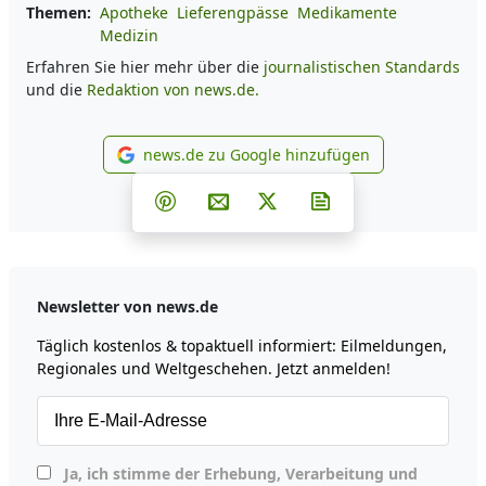
Themen:
Apotheke
Lieferengpässe
Medikamente
Medizin
Erfahren Sie hier mehr über die
journalistischen Standards
und die
Redaktion von news.de.
news.de zu Google hinzufügen
news.de zu Google hinzufüg
Teilen auf Facebook
Teilen auf Whatsapp
Teilen auf Telegram
Teilen auf Pinterest
Per E-Mail teilen
Post auf X
Newsletter abonni
Newsletter von news.de
Täglich kostenlos & topaktuell informiert: Eilmeldungen,
Regionales und Weltgeschehen. Jetzt anmelden!
Ja, ich stimme der Erhebung, Verarbeitung und