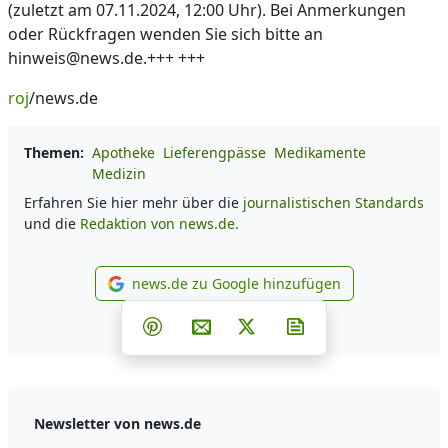
(zuletzt am 07.11.2024, 12:00 Uhr). Bei Anmerkungen
oder Rückfragen wenden Sie sich bitte an
hinweis@news.de.+++ +++
roj
/news.de
Themen:
Apotheke
Lieferengpässe
Medikamente
Medizin
Erfahren Sie hier mehr über die
journalistischen Standards
und die
Redaktion von news.de.
news.de zu Google hinzufügen
news.de zu Google hinzufüg
Teilen auf Facebook
Teilen auf Whatsapp
Teilen auf Telegram
Teilen auf Pinterest
Per E-Mail teilen
Post auf X
Newsletter abonni
Newsletter von news.de