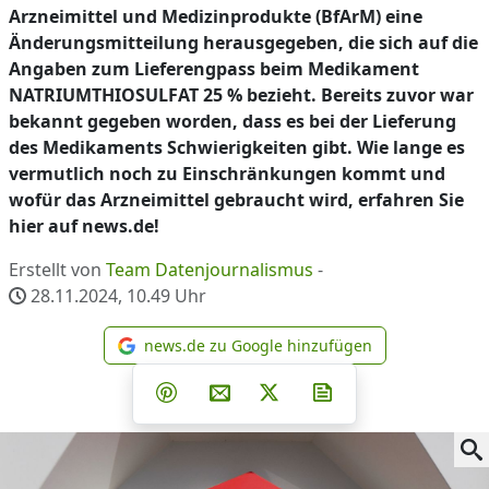
Arzneimittel und Medizinprodukte (BfArM) eine
Änderungsmitteilung herausgegeben, die sich auf die
Angaben zum Lieferengpass beim Medikament
NATRIUMTHIOSULFAT 25 % bezieht. Bereits zuvor war
bekannt gegeben worden, dass es bei der Lieferung
des Medikaments Schwierigkeiten gibt. Wie lange es
vermutlich noch zu Einschränkungen kommt und
wofür das Arzneimittel gebraucht wird, erfahren Sie
hier auf news.de!
Erstellt von
Team Datenjournalismus
-
28.11.2024, 10.49
Uhr
news.de zu Google hinzufügen
news.de zu Google hinzufüg
Teilen auf Facebook
Teilen auf Whatsapp
Teilen auf Telegram
Teilen auf Pinterest
Per E-Mail teilen
Post auf X
Newsletter abonni