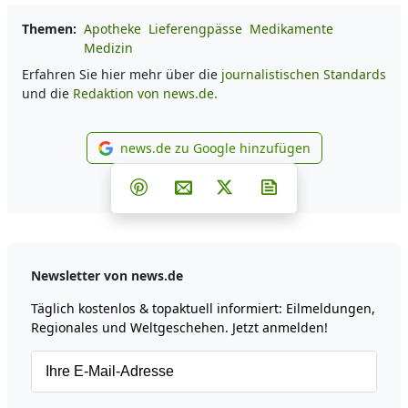
Themen:
Apotheke
Lieferengpässe
Medikamente
Medizin
Erfahren Sie hier mehr über die
journalistischen Standards
und die
Redaktion von news.de.
news.de zu Google hinzufügen
news.de zu Google hinzufüg
Teilen auf Facebook
Teilen auf Whatsapp
Teilen auf Telegram
Teilen auf Pinterest
Per E-Mail teilen
Post auf X
Newsletter abonni
Newsletter von news.de
Täglich kostenlos & topaktuell informiert: Eilmeldungen,
Regionales und Weltgeschehen. Jetzt anmelden!