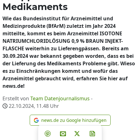
Medikaments
Wie das Bundesinstitut für Arzneimittel und
Medizinprodukte (BfArM) zuletzt im Jahr 2024
mitteilte, kommt es beim Arzneimittel ISOTONE
NATRIUMCHLORIDLÖSUNG 0,9 % BRAUN INJEKT-
FLASCHE weiterhin zu Lieferengpässen. Bereits am
30.09.2024 war bekannt gegeben worden, dass es bei
der Lieferung des Medikaments Probleme gibt. Wieso
es zu Einschränkungen kommt und wofür das
Arzneimittel gebraucht wird, erfahren Sie hier auf
news.de!
Erstellt von
Team Datenjournalismus
-
22.10.2024, 11.48
Uhr
news.de zu Google hinzufügen
news.de zu Google hinzufüg
Teilen auf Facebook
Teilen auf Whatsapp
Teilen auf Telegram
Teilen auf Pinterest
Per E-Mail teilen
Post auf X
Newsletter abonni