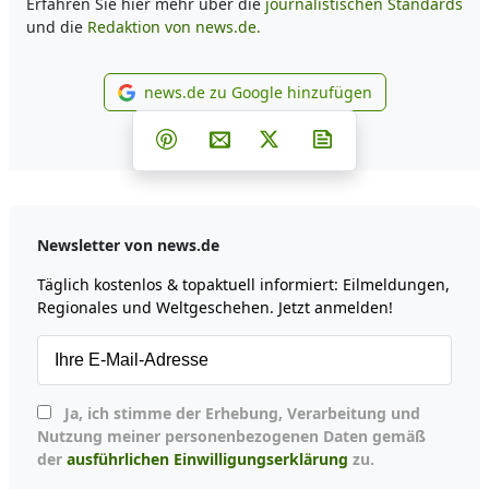
Erfahren Sie hier mehr über die
journalistischen Standards
und die
Redaktion von news.de.
news.de zu Google hinzufügen
news.de zu Google hinzufüg
Teilen auf Facebook
Teilen auf Whatsapp
Teilen auf Telegram
Teilen auf Pinterest
Per E-Mail teilen
Post auf X
Newsletter abonni
Newsletter von news.de
Täglich kostenlos & topaktuell informiert: Eilmeldungen,
Regionales und Weltgeschehen. Jetzt anmelden!
Ja, ich stimme der Erhebung, Verarbeitung und
Nutzung meiner personenbezogenen Daten gemäß
der
ausführlichen Einwilligungserklärung
zu.