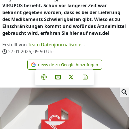
VIRUPOS bezieht. Schon vor längerer Zeit war
bekannt gegeben worden, dass es bei der Lieferung
des Medikaments Schwierigkeiten gibt. Wieso es zu
Einschränkungen kommt und wofür das Arzneimittel
gebraucht wird, erfahren Sie hier auf news.de!
Erstellt von
Team Datenjournalismus
-
27.01.2026, 09.50
Uhr
news.de zu Google hinzufügen
news.de zu Google hinzufüg
Teilen auf Facebook
Teilen auf Whatsapp
Teilen auf Telegram
Teilen auf Pinterest
Per E-Mail teilen
Post auf X
Newsletter abonni