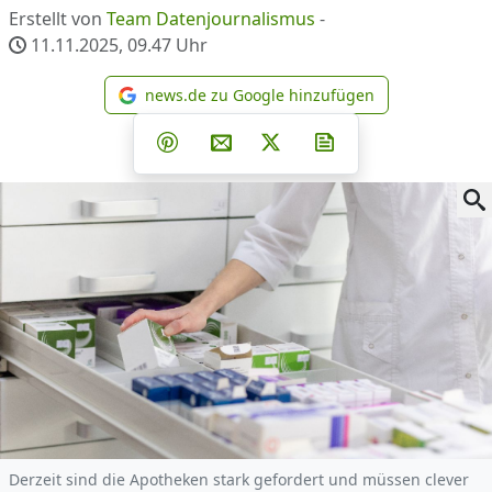
Erstellt von
Team Datenjournalismus
-
11.11.2025, 09.47
Uhr
news.de zu Google hinzufügen
news.de zu Google hinzufüg
Teilen auf Facebook
Teilen auf Whatsapp
Teilen auf Telegram
Teilen auf Pinterest
Per E-Mail teilen
Post auf X
Newsletter abonni
Derzeit sind die Apotheken stark gefordert und müssen clever