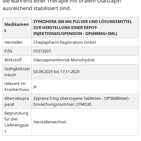
die während einer Therapie mit oralem Olanzapin
ausreichend stabilisiert sind.
ZYPADHERA 300 MG PULVER UND LÖSUNGSMITTEL
Medikamen
ZUR HERSTELLUNG EINER DEPOT-
t
INJEKTIONSSUSPENSION - OP(690MG+3ML)
Hersteller
Cheplapharm Registration GmbH
PZN
07373307
Wirkstoff
Olanzapinembonat-Monohydrat
Gültigkeitszei
03.09.2025 bis 17.11.2025
traum
relevant im
ja
Krankenhaus
Alternativprä
Zyprexa 5 mg überzogene Tabletten - OP56(Blister) -
parat
Einreichungsnummer: 2794530
Begründung
für den
Herstellerwechsel
Lieferengpas
s