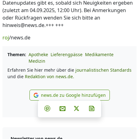
Datenupdates gibt es, sobald sich Neuigkeiten ergeben
(zuletzt am 04.09.2025, 12:00 Uhr). Bei Anmerkungen
oder Rückfragen wenden Sie sich bitte an
hinweis@news.de.+++ +++
roj
/news.de
Themen:
Apotheke
Lieferengpässe
Medikamente
Medizin
Erfahren Sie hier mehr über die
journalistischen Standards
und die
Redaktion von news.de.
news.de zu Google hinzufügen
news.de zu Google hinzufüg
Teilen auf Facebook
Teilen auf Whatsapp
Teilen auf Telegram
Teilen auf Pinterest
Per E-Mail teilen
Post auf X
Newsletter abonni
Newsletter von news.de