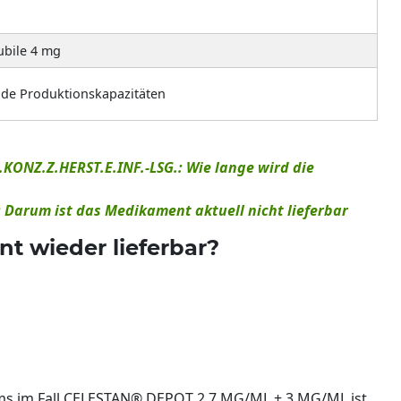
ubile 4 mg
de Produktionskapazitäten
.KONZ.Z.HERST.E.INF.-LSG.: Wie lange wird die
Darum ist das Medikament aktuell nicht lieferbar
t wieder lieferbar?
ms im Fall CELESTAN® DEPOT 2,7 MG/ML + 3 MG/ML ist