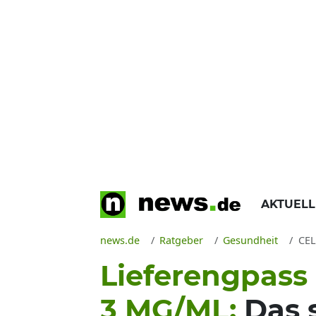
AKTUEL
news.de
Ratgeber
Gesundheit
CELES
Lieferengpass
3 MG/ML:
Das 