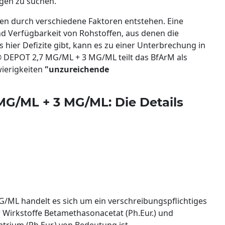
gen zu suchen.
n durch verschiedene Faktoren entstehen. Eine
nd Verfügbarkeit von Rohstoffen, aus denen die
 hier Defizite gibt, kann es zu einer Unterbrechung in
 DEPOT 2,7 MG/ML + 3 MG/ML teilt das BfArM als
wierigkeiten
"unzureichende
G/ML + 3 MG/ML: Die Details
ML handelt es sich um ein verschreibungspflichtiges
r Wirkstoffe Betamethasonacetat (Ph.Eur.) und
ium (Ph.Eur.) von Bedeutung ist.