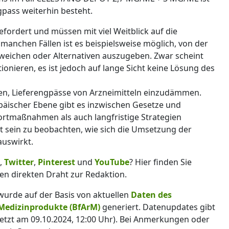
gpass weiterhin besteht.
fordert und müssen mit viel Weitblick auf die
anchen Fällen ist es beispielsweise möglich, von der
eichen oder Alternativen auszugeben. Zwar scheint
onieren, es ist jedoch auf lange Sicht keine Lösung des
en, Lieferengpässe von Arzneimitteln einzudämmen.
opäischer Ebene gibt es inzwischen Gesetze und
fortmaßnahmen als auch langfristige Strategien
t sein zu beobachten, wie sich die Umsetzung der
uswirkt.
,
Twitter
,
Pinterest
und
YouTube
? Hier finden Sie
en direkten Draht zur Redaktion.
 wurde auf der Basis von aktuellen
Daten des
 Medizinprodukte (BfArM)
generiert. Datenupdates gibt
letzt am 09.10.2024, 12:00 Uhr). Bei Anmerkungen oder