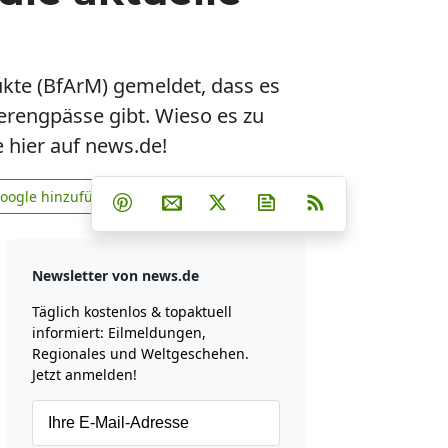
ukte (BfArM) gemeldet, dass es
engpässe gibt. Wieso es zu
 hier auf news.de!
Teilen auf Facebook
Teilen auf Whatsapp
Teilen auf Telegram
Google hinzufügen
Teilen auf Pinterest
Per E-Mail teilen
Post auf X
Newsletter abonniere
RSS
news.de zu Google hinzufügen
Newsletter von news.de
Täglich kostenlos & topaktuell
informiert: Eilmeldungen,
Regionales und Weltgeschehen.
Jetzt anmelden!