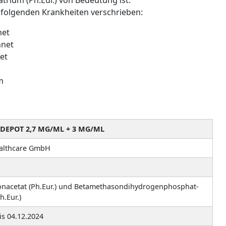
i folgenden Krankheiten verschrieben:
net
hnet
et
m
DEPOT 2,7 MG/ML + 3 MG/ML
althcare GmbH
nacetat (Ph.Eur.) und Betamethasondihydrogenphosphat-
h.Eur.)
is 04.12.2024