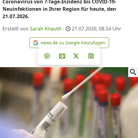
Coronavirus von 7-Tage-Inzidenz bis COVID-19-
Neuinfektionen in Ihrer Region für heute, den
21.07.2026.
Erstellt von
Sarah Knauth
-
21.07.2026, 08.54
Uhr
news.de zu Google hinzufügen
news.de zu Google hinzufüg
Teilen auf Facebook
Teilen auf Whatsapp
Teilen auf Telegram
Teilen auf Pinterest
Per E-Mail teilen
Post auf X
Newsletter abonni