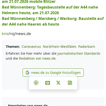
am 21.07.2026 mobile Blitzer
Bad Wünnenberg: Tagesbaustelle auf der A44 nahe
Helmern heute, am 21.07.2026
Bad Wünnenberg / Marsberg / Warburg: Baustelle auf
der A44 nahe Haaren ab heute
kns
/roj/news.de
Themen:
Coronavirus
Nordrhein-Westfalen
Paderborn
Erfahren Sie hier mehr über die
journalistischen Standards
und die
Redaktion von news.de.
news.de zu Google hinzufügen
news.de zu Google hinzufüg
Teilen auf Facebook
Teilen auf Whatsapp
Teilen auf Telegram
Teilen auf Pinterest
Per E-Mail teilen
Post auf X
Newsletter abonni
Newsletter von news.de