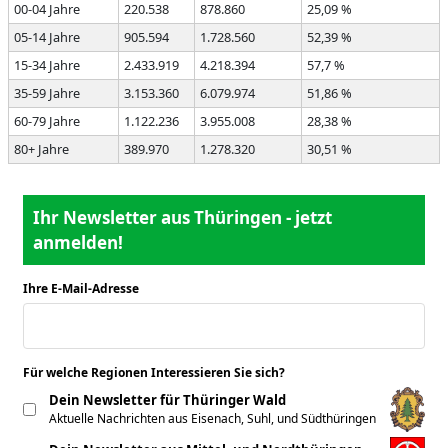
00-04 Jahre
220.538
878.860
25,09 %
05-14 Jahre
905.594
1.728.560
52,39 %
15-34 Jahre
2.433.919
4.218.394
57,7 %
35-59 Jahre
3.153.360
6.079.974
51,86 %
60-79 Jahre
1.122.236
3.955.008
28,38 %
80+ Jahre
389.970
1.278.320
30,51 %
Ihr Newsletter aus Thüringen - jetzt
anmelden!
Ihre E-Mail-Adresse
*
Für welche Regionen Interessieren Sie sich?
*
Dein Newsletter für Thüringer Wald
Aktuelle Nachrichten aus Eisenach, Suhl, und Südthüringen