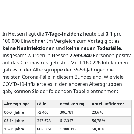
In Hessen liegt die
7-Tage-Inzidenz
heute bei
0,1
pro
100.000 Einwohner. Im Vergleich zum Vortag gibt es
keine Neuinfektionen
und
keine neuen Todesfälle
.
Insgesamt wurden in Hessen
2.989.840
Personen positiv
auf das Coronavirus getestet. Mit 1.160.226 Infektionen
gab es in der Altersgruppe der 35-59-Jährigen die
meisten Corona-Fälle in diesem Bundesland. Wie viele
COVID-19-Infizierte es in den anderen Altersgruppen
gab, können Sie der folgenden Tabelle entnehmen:
Altersgruppe
Fälle
Bevölkerung
Anteil Infizierter
00-04 Jahre
72.400
306.781
23,6 %
05-14 Jahre
347.678
612.347
56,78 %
15-34 Jahre
868.509
1.488.313
58,36 %