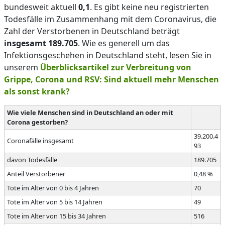
bundesweit aktuell
0,1
. Es gibt keine neu registrierten
Todesfälle im Zusammenhang mit dem Coronavirus, die
Zahl der Verstorbenen in Deutschland beträgt
insgesamt 189.705
. Wie es generell um das
Infektionsgeschehen in Deutschland steht, lesen Sie in
unserem
Überblicksartikel zur Verbreitung von
Grippe, Corona und RSV: Sind aktuell mehr Menschen
als sonst krank?
Wie viele Menschen sind in Deutschland an oder mit
Corona gestorben?
39.200.4
Coronafälle insgesamt
93
davon Todesfälle
189.705
Anteil Verstorbener
0,48 %
Tote im Alter von 0 bis 4 Jahren
70
Tote im Alter von 5 bis 14 Jahren
49
Tote im Alter von 15 bis 34 Jahren
516