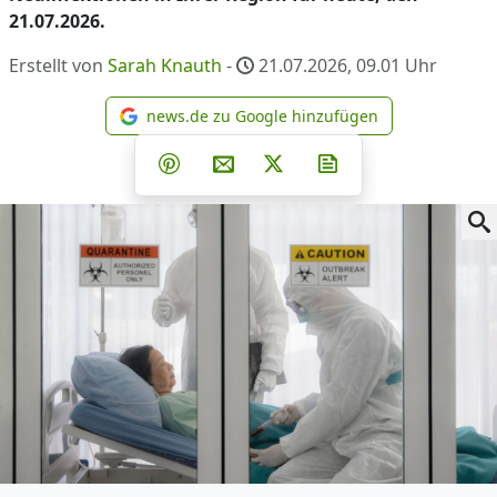
21.07.2026.
Erstellt von
Sarah Knauth
-
21.07.2026, 09.01
Uhr
news.de zu Google hinzufügen
news.de zu Google hinzufüg
Teilen auf Facebook
Teilen auf Whatsapp
Teilen auf Telegram
Teilen auf Pinterest
Per E-Mail teilen
Post auf X
Newsletter abonni