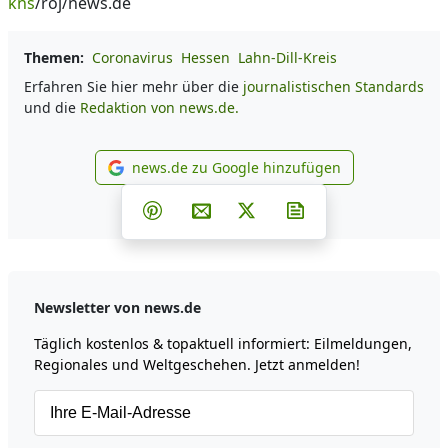
kns
/roj/news.de
Themen:
Coronavirus
Hessen
Lahn-Dill-Kreis
Erfahren Sie hier mehr über die
journalistischen Standards
und die
Redaktion von news.de.
news.de zu Google hinzufügen
news.de zu Google hinzufüg
Teilen auf Facebook
Teilen auf Whatsapp
Teilen auf Telegram
Teilen auf Pinterest
Per E-Mail teilen
Post auf X
Newsletter abonni
Newsletter von news.de
Täglich kostenlos & topaktuell informiert: Eilmeldungen,
Regionales und Weltgeschehen. Jetzt anmelden!